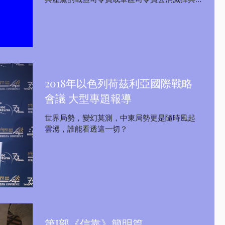
產黨可榮獲六星上將嘉獎，並且獎勵個人1000
萬元信德幣（共產黨滅亡之後建立信德體制新
中國時獎勵）2021年9月7日追加獎項； I、獎勵
方案：...
2018年以色列荷茲利亞國際戰略
會議 大型專題報導
世界局勢，變幻莫測，中東局勢更是隨時風起
雲湧，誰能看透這一切？
第I部《信靠》簡明篇