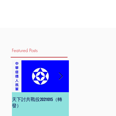
Featured Posts
天下討共戰役20211015（轉
信德體制 網頁版
發）