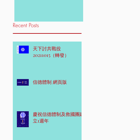
Recent Posts
天下討共戰役
20211015（轉發）
信德體制 網頁版
慶祝信德體制及救國團建
立1週年