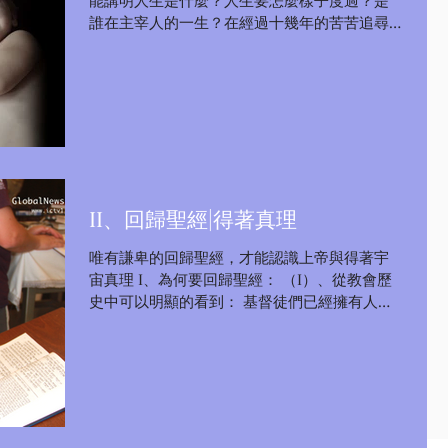
誰在主宰人的一生？在經過十幾年的苦苦追尋
後發現，每個人的人生是受時間控制並且會經
歷過很多事情的，並且每個人都有初點和終
點。而最重要的是主宰人生命的造物主是滿有
智慧和威嚴的，祂既然創造了人類，...
II、回歸聖經|得著真理
唯有謙卑的回歸聖經，才能認識上帝與得著宇
宙真理 I、為何要回歸聖經： （I）、從教會歷
史中可以明顯的看到： 基督徒們已經擁有人間
最好的真理《聖經》，但是基督徒們並不懂得
珍惜，特別是教會，從羅馬教會成為國教之後
看過來，教會在權利、與金錢的錯誤泥潭中不
斷的滾動，特別是天主教鼎盛...