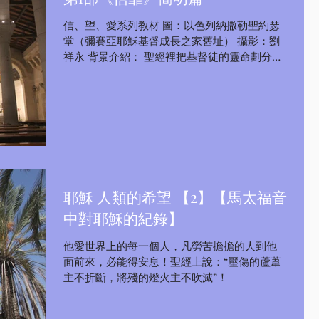
信、望、愛系列教材 圖：以色列納撒勒聖約瑟
堂（彌賽亞耶穌基督成長之家舊址） 攝影：劉
祥永 背景介紹： 聖經裡把基督徒的靈命劃分為
三個階段——信、望與愛，這也是人跟神之間的
親密關係，只有我們願意進入這三個階段，我
們的生命才會蒙受從神而來的帶領與祝福！有
的人可能...
耶穌 人類的希望 【2】【馬太福音
中對耶穌的紀錄】
他愛世界上的每一個人，凡勞苦擔擔的人到他
面前來，必能得安息！聖經上說：“壓傷的蘆葦
主不折斷，將殘的燈火主不吹滅”！