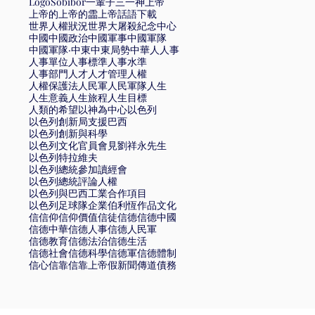
Logo
Sobibór
一輩子
三一神
上帝
上帝的
上帝的霝
上帝話語
下載
世界人權狀況
世界大屠殺紀念中心
中國
中國政治
中國軍事
中國軍隊
中國軍隊·
中東
中東局勢
中華
人
人事
人事單位
人事標準
人事水準
人事部門
人才
人才管理
人權
人權保護法
人民軍
人民軍隊
人生
人生意義
人生旅程
人生目標
人類的希望
以神為中心
以色列
以色列創新局支援巴西
以色列創新與科學
以色列文化官員會見劉祥永先生
以色列特拉維夫
以色列總統參加讀經會
以色列總統評論人權
以色列與巴西工業合作項目
以色列足球隊
企業
伯利恆
作品文化
信
信仰
信仰價值
信徒
信德
信德中國
信德中華
信德人事
信德人民軍
信德教育
信德法治
信德生活
信德社會
信德科學
信德軍
信德體制
信心
信靠
信靠上帝
假新聞
傳道
債務