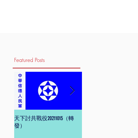
Featured Posts
天下討共戰役20211015（轉
信德體制 網頁版
發）