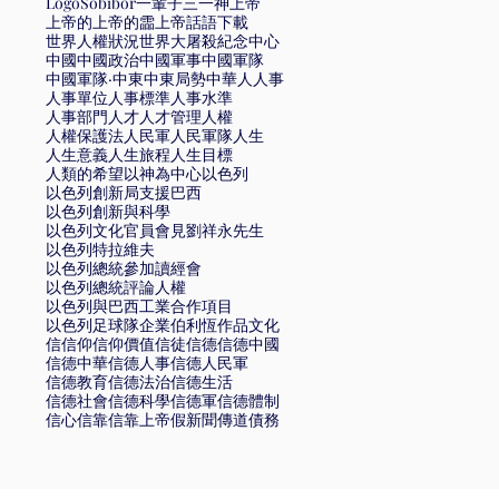
Logo
Sobibór
一輩子
三一神
上帝
上帝的
上帝的霝
上帝話語
下載
世界人權狀況
世界大屠殺紀念中心
中國
中國政治
中國軍事
中國軍隊
中國軍隊·
中東
中東局勢
中華
人
人事
人事單位
人事標準
人事水準
人事部門
人才
人才管理
人權
人權保護法
人民軍
人民軍隊
人生
人生意義
人生旅程
人生目標
人類的希望
以神為中心
以色列
以色列創新局支援巴西
以色列創新與科學
以色列文化官員會見劉祥永先生
以色列特拉維夫
以色列總統參加讀經會
以色列總統評論人權
以色列與巴西工業合作項目
以色列足球隊
企業
伯利恆
作品文化
信
信仰
信仰價值
信徒
信德
信德中國
信德中華
信德人事
信德人民軍
信德教育
信德法治
信德生活
信德社會
信德科學
信德軍
信德體制
信心
信靠
信靠上帝
假新聞
傳道
債務