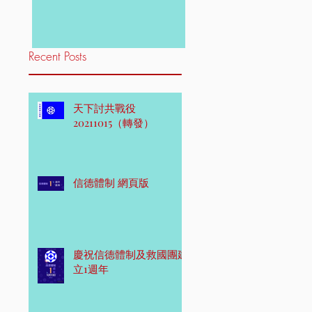
Recent Posts
天下討共戰役
20211015（轉發）
信德體制 網頁版
慶祝信德體制及救國團建
立1週年