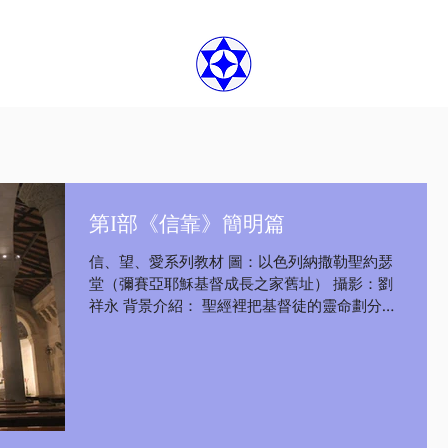
第I部《信靠》簡明篇
信、望、愛系列教材 圖：以色列納撒勒聖約瑟
堂（彌賽亞耶穌基督成長之家舊址） 攝影：劉
祥永 背景介紹： 聖經裡把基督徒的靈命劃分為
三個階段——信、望與愛，這也是人跟神之間的
親密關係，只有我們願意進入這三個階段，我
們的生命才會蒙受從神而來的帶領與祝福！有
的人可能...