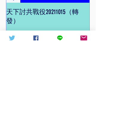
天下討共戰役20211015（轉
信德體制 網頁
發）