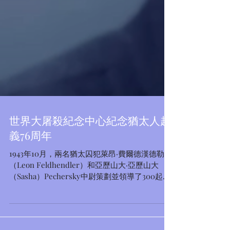
世界大屠殺紀念中心紀念猶太人起
義76周年
1943年10月，兩名猶太囚犯萊昂·費爾德漢德勒
（Leon Feldhendler）和亞歷山大·亞歷山大
（Sasha）Pechersky中尉策劃並領導了300起被
囚禁並在索比博爾被滅絕的猶太人的大規模叛亂
和逃脫。 2019年10月30日，世界大屠殺紀念中心
Yad...