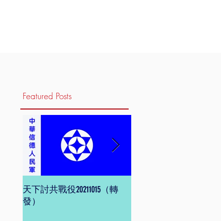
Featured Posts
天下討共戰役20211015（轉
信德體制 網頁版
發）