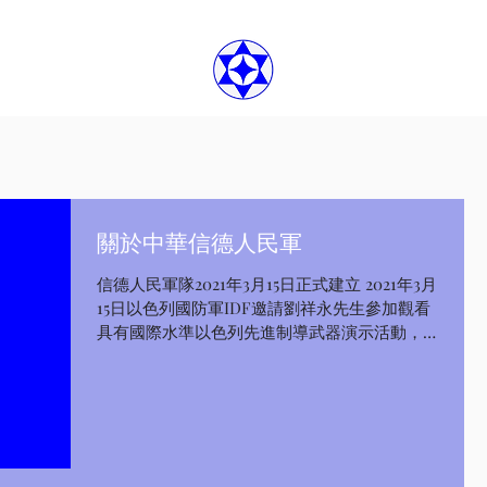
關於中華信德人民軍
信德人民軍隊2021年3月15日正式建立 2021年3月
15日以色列國防軍IDF邀請劉祥永先生參加觀看
具有國際水準以色列先進制導武器演示活動，
這是國際級別軍事高層公開活動，感謝上帝賜
給我這個機會，信德體制也籍着這個大好的機
會宣佈建立【信德人民軍隊】，,全稱為：中華
信德人民軍...