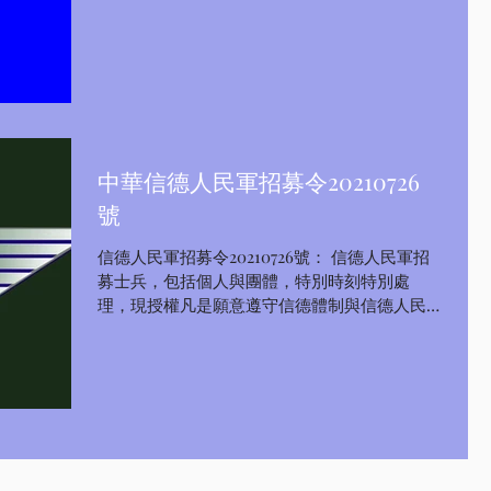
載，也可以截圖使用） （1）軍旗文件包 （2）
軍旗 JPEG格式（網絡宣傳版） （3）、軍旗印
刷版...
中華信德人民軍招募令20210726
號
信德人民軍招募令20210726號： 信德人民軍招
募士兵，包括個人與團體，特別時刻特別處
理，現授權凡是願意遵守信德體制與信德人民
軍規定的大陸人民就可以成為信德人民軍的士
兵，不需要填寫資料，只看果效，即時生效，
唯需聽候信德體制與信德人民號令，隨時殺敵
建功！ ...