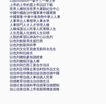
Logo
Sobibór
一輩子
三一神
上帝
上帝的
上帝的霝
上帝話語
下載
世界人權狀況
世界大屠殺紀念中心
中國
中國政治
中國軍事
中國軍隊
中國軍隊·
中東
中東局勢
中華
人
人事
人事單位
人事標準
人事水準
人事部門
人才
人才管理
人權
人權保護法
人民軍
人民軍隊
人生
人生意義
人生旅程
人生目標
人類的希望
以神為中心
以色列
以色列創新局支援巴西
以色列創新與科學
以色列文化官員會見劉祥永先生
以色列特拉維夫
以色列總統參加讀經會
以色列總統評論人權
以色列與巴西工業合作項目
以色列足球隊
企業
伯利恆
作品文化
信
信仰
信仰價值
信徒
信德
信德中國
信德中華
信德人事
信德人民軍
信德教育
信德法治
信德生活
信德社會
信德科學
信德軍
信德體制
信心
信靠
信靠上帝
假新聞
傳道
債務