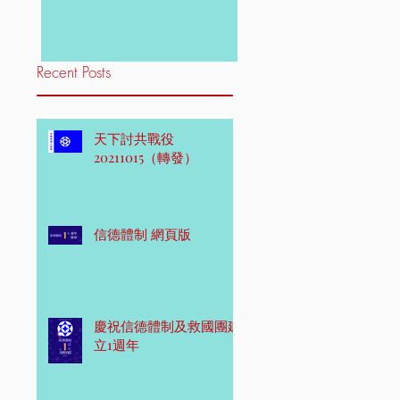
Recent Posts
天下討共戰役
20211015（轉發）
信德體制 網頁版
慶祝信德體制及救國團建
立1週年