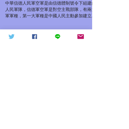
中華信德人民軍 空軍
天下討共戰役20211015（轉
信德體制 網頁
中華信德人民軍空軍是由信德體制號令下組建的
發）
人民軍隊，信德軍空軍是對空主戰部隊，有兩大
軍軍種，第一大軍種是中國人民主動參加建立的
基本軍隊，第二大軍種是策反中國人民解放軍，
這支部隊目前處於秘密狀態，特殊情況之下新招
募的士兵均不需要填寫申請資料（策反的隊伍需
要深入了解），統一由中...