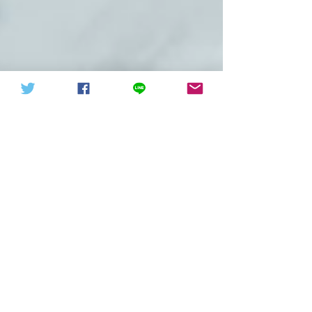
天下討共戰役20211015（轉
信德體制 網頁
發）
人生意義-人生手冊|信德價值觀
I、人生是什麼？ 有很多書裡介紹過但是沒有人
能講明人生是什麼？人生要怎麼樣子度過？是誰
在主宰人的一生？在經過十幾年的苦苦追尋後發
現，每個人的人生是受時間控制並且會經歷過很
多事情的，並且每個人都有初點和終點。而最重
要的是主宰人生命的造物主是滿有智慧和威嚴
的，祂既然創造了人類，...