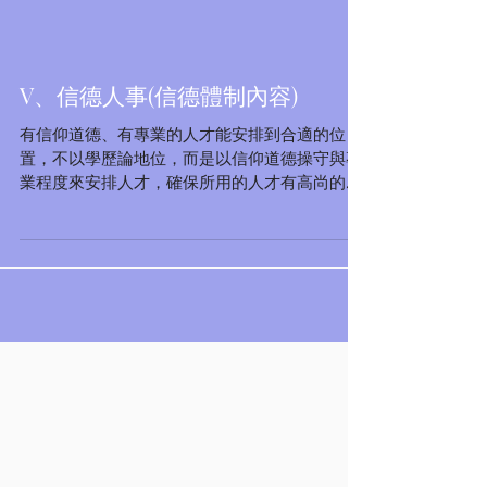
V、信德人事(信德體制內容)
有信仰道德、有專業的人才能安排到合適的位
置，不以學歷論地位，而是以信仰道德操守與專
業程度來安排人才，確保所用的人才有高尚的信
仰道德、也能夠專業化去處理自己負責的業務事
務！不單是要用對人，更加是要用好人才！