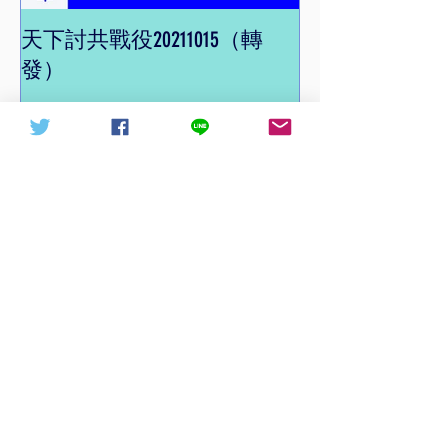
天下討共戰役20211015（轉
信德體制 網頁
發）