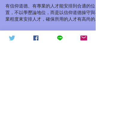
V、信德人事(信德體制內容)
天下討共戰役20211015（轉
信德體制 網頁
有信仰道德、有專業的人才能安排到合適的位
發）
置，不以學歷論地位，而是以信仰道德操守與專
業程度來安排人才，確保所用的人才有高尚的信
仰道德、也能夠專業化去處理自己負責的業務事
務！不單是要用對人，更加是要用好人才！