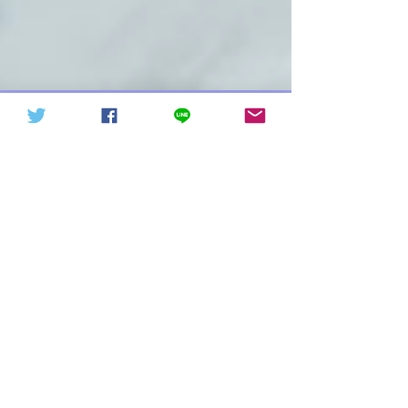
天下討共戰役20211015（轉
信德體制 網頁
發）
人生意義-人生手冊|信德價值觀
I、人生是什麼？ 有很多書裡介紹過但是沒有人
能講明人生是什麼？人生要怎麼樣子度過？是誰
在主宰人的一生？在經過十幾年的苦苦追尋後發
現，每個人的人生是受時間控制並且會經歷過很
多事情的，並且每個人都有初點和終點。而最重
要的是主宰人生命的造物主是滿有智慧和威嚴
的，祂既然創造了人類，...