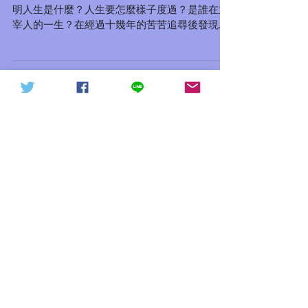
人生是什麼？有很多書裡介紹過但是沒有人能講
天下討共戰役20211015（轉
信德體制 網頁
明人生是什麼？人生要怎麼樣子度過？是誰在主
發）
宰人的一生？在經過十幾年的苦苦追尋後發現，
每個人的人生是受時間控制並且會經歷過很多事
情的，並且每個人都有初點和終點。而最重要的
是主宰人生命的造物主是滿有智慧和威嚴的，祂
既然創造了人類，祂也無...