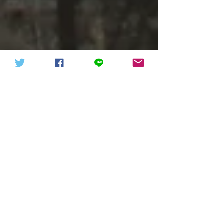
天下討共戰役20211015（轉
信德體制 網頁
發）
耶穌 人類的希望 【2】【馬太福音
中對耶穌的紀錄】
他愛世界上的每一個人，凡勞苦擔擔的人到他面
前來，必能得安息！聖經上說：“壓傷的蘆葦主
不折斷，將殘的燈火主不吹滅”！