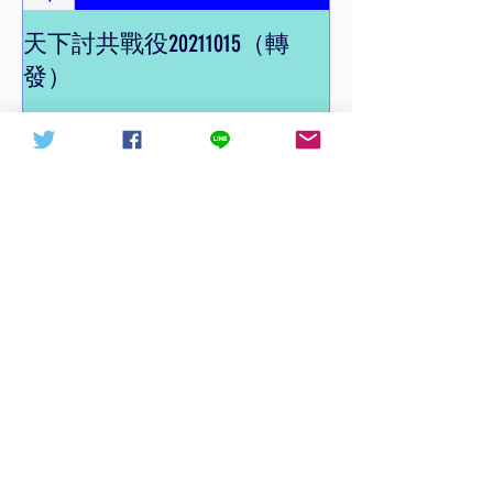
天下討共戰役20211015（轉
信德體制 網頁
發）