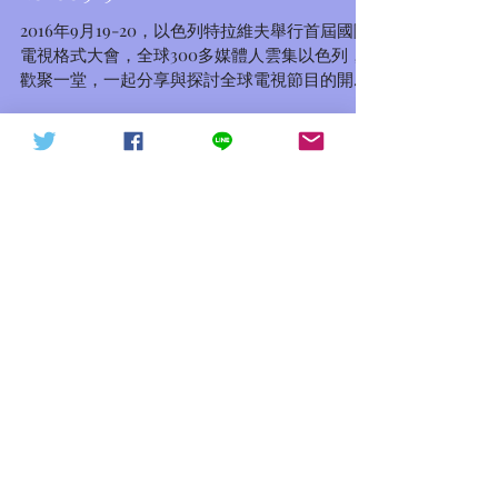
以色列首屆國際電視格式會議回顧
20160919
天下討共戰役20211015（轉
信德體制 網頁
發）
2016年9月19-20，以色列特拉維夫舉行首屆國際
電視格式大會，全球300多媒體人雲集以色列，
歡聚一堂，一起分享與探討全球電視節目的開拓
而深入交流，環球新聞中心顧問劉祥永先生也應
邀參加此次國際媒體盛會。 以色列首屆國際電視
格式大會照片...