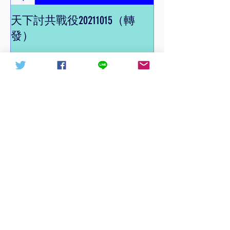
天下討共戰役20211015（轉
信德體制 網頁
發）