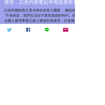
聯合國人權理事會已被人權侵犯者
天下討共戰役20211015（轉
信德體制 網頁
接管，以色列會奮起爭戰改善世界
發）
以色列總統魯文里夫林在加拿大國宴： 總統說，
“不幸的是，我們生活在不重視道德的時代。聯
合國人權理事會已被人權侵犯者接管，許多國家
優先考慮與伊朗等激進政權的經濟聯繫，而不是
反對暴政和恐怖主義。面對這些挑戰，我們絕不
能投降。我們必須聯合起來，改善世界。 照片：
Mark...