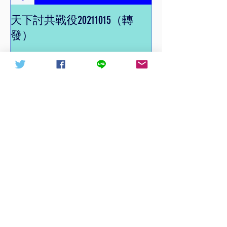
天下討共戰役20211015（轉
信德體制 網頁
發）