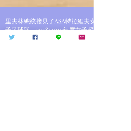
天下討共戰役20211015（轉
信德體制 網頁
發）
里夫林總統接見了ASA特拉維夫女
子足球隊，2018/2019年度女子超
級聯賽和以色列女足杯的獲勝者
總統說： “作為一個足球迷和孫女的祖父，它給
了我這樣的樂趣。沒有什麼能阻止你到達頂峰。
我很欣賞你的勝利慾望，你的毅力，你的專業精
神,接受遊戲教給我們的價值觀並繼續把它們帶到
你生活的每一個領域。 照片：Haim
Zach（GPO）...