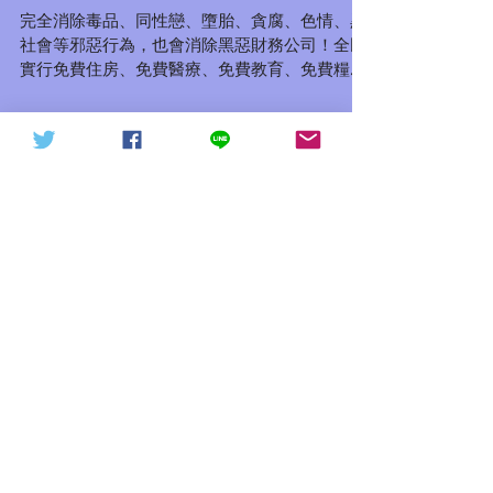
IV、信德社會（信德體制內容）
天下討共戰役20211015（轉
信德體制 網頁
完全消除毒品、同性戀、墮胎、貪腐、色情、黑
發）
社會等邪惡行為，也會消除黑惡財務公司！全民
實行免費住房、免費醫療、免費教育、免費糧食
制度，願意加入信德國籍的他國民眾享受同等的
待遇，但需要尊重該國家的主要權益 ，以上幾點
適合所有導入信德體制的國家