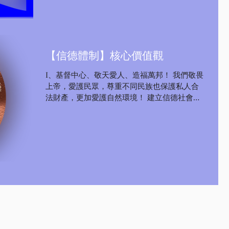
【信德體制】核心價值觀
I、基督中心、敬天愛人、造福萬邦！ 我們敬畏
上帝，愛護民眾，尊重不同民族也保護私人合
法財產，更加愛護自然環境！ 建立信德社會、
信德國家、葡萄園式的家園 II、信德體制核心架
構: 1、信德為總綱【聖經價值】 2、立法、行
政、司法、傳媒、教育、人權、福利，七權分
立為輔助功用...