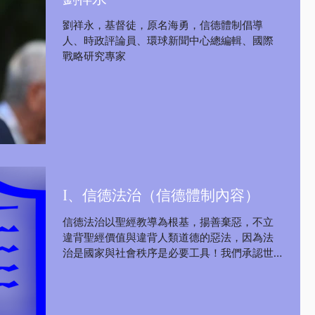
劉祥永，基督徒，原名海勇，信德體制倡導
人、時政評論員、環球新聞中心總編輯、國際
戰略研究專家
I、信德法治（信德體制內容）
信德法治以聖經教導為根基，揚善棄惡，不立
違背聖經價值與違背人類道德的惡法，因為法
治是國家與社會秩序是必要工具！我們承認世
界是上帝所創造，世界秩序也是根據上帝旨意
來運作，法治是對付罪惡的專業工具，法治也
是堅持公義民眾的好保障，在法治面前沒特
權，而且是法治監督權力！