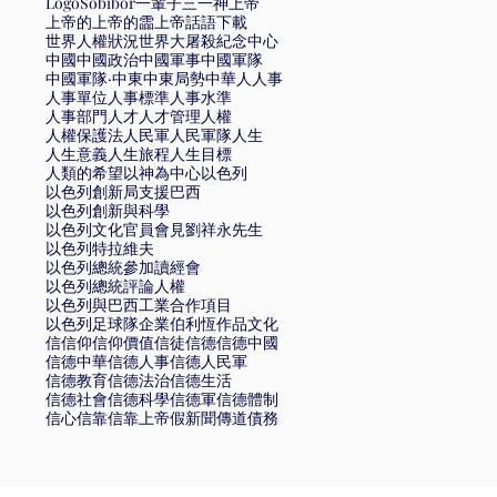
Logo
Sobibór
一輩子
三一神
上帝
上帝的
上帝的霝
上帝話語
下載
世界人權狀況
世界大屠殺紀念中心
中國
中國政治
中國軍事
中國軍隊
中國軍隊·
中東
中東局勢
中華
人
人事
人事單位
人事標準
人事水準
人事部門
人才
人才管理
人權
人權保護法
人民軍
人民軍隊
人生
人生意義
人生旅程
人生目標
人類的希望
以神為中心
以色列
以色列創新局支援巴西
以色列創新與科學
以色列文化官員會見劉祥永先生
以色列特拉維夫
以色列總統參加讀經會
以色列總統評論人權
以色列與巴西工業合作項目
以色列足球隊
企業
伯利恆
作品文化
信
信仰
信仰價值
信徒
信德
信德中國
信德中華
信德人事
信德人民軍
信德教育
信德法治
信德生活
信德社會
信德科學
信德軍
信德體制
信心
信靠
信靠上帝
假新聞
傳道
債務