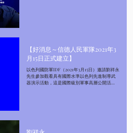
【好消息～信德人民軍隊2021年3
月15日正式建立】
以色列國防軍IDF（2021年3月15日）邀請劉祥永
先生參加觀看具有國際水準以色列先進制導武
器演示活動，這是國際級別軍事高層公開活
動，感謝上帝賜給我這個機會，信德體制也籍
着這個大好的機會宣佈建立【信德人民軍
隊】，簡稱信德人民軍，或者是信德軍！謝謝
各位支持信德體制朋友們的支持...
劉祥永