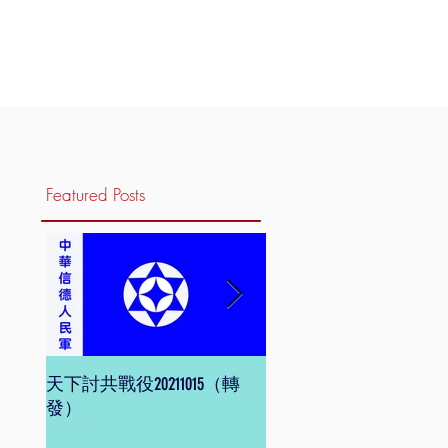
Featured Posts
天下討共戰役20211015（轉
信德體制 網頁版
發）