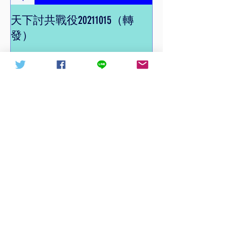
天下討共戰役20211015（轉
信德體制 網頁
發）