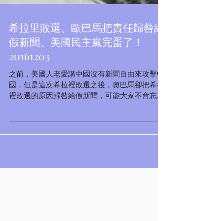
希拉里敗選、歐巴馬把責任歸咎給
假新聞、美國民主黨完蛋了！
20161203
之前，美國人老愛講中國沒有新聞自由來攻擊中
國，但是這次希拉裡敗選之後，奧巴馬卻把希拉
裡敗選的原因歸咎給假新聞，可能大家不會忘記
吧，在川普選舉期間，全球幾乎所有的媒體都偏
向希拉裡，幾乎所有媒體都偏向希拉裡，希拉里
都敗選了，難道這些向希拉裡一邊倒的媒體不正
正是報導假新聞嗎？他們...