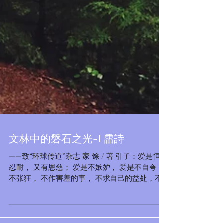
文林中的磐石之光-I 霝詩
——致“环球传道”杂志 家 馀 / 著 引子：爱是恒久
忍耐， 又有恩慈； 爱是不嫉妒， 爱是不自夸，
不张狂， 不作害羞的事， 不求自己的益处，不
轻易发怒， 不计算人的恶，不喜欢不义， 只喜