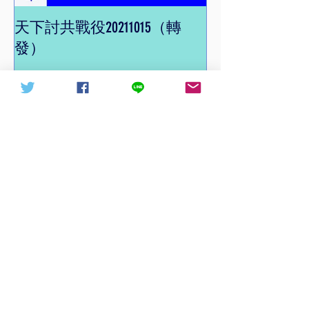
天下討共戰役20211015（轉
信德體制 網頁
發）