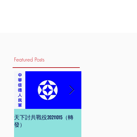
Featured Posts
天下討共戰役20211015（轉
信德體制 網頁版
發）