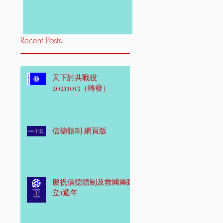
Recent Posts
天下討共戰役
20211015（轉發）
信德體制 網頁版
慶祝信德體制及救國團建
立1週年