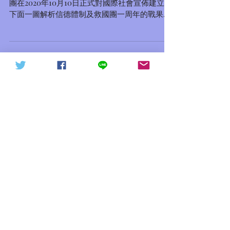
慶祝信德體制及救國團一周年，信德體制及救國
天下討共戰役20211015（轉
信德體制 網頁
團在2020年10月10日正式對國際社會宣佈建立，
發）
下面一圖解析信德體制及救國團一周年的戰果，
謝謝信德體制戰友們的支持，大家辛苦了，讓我
們依靠上帝、滿懷信心、再接再勵直達信德體制
新中國的成功彼岸吧！ 信德體制 救國團 加拿大
政團...