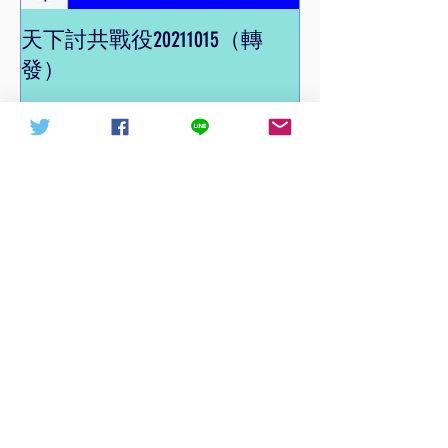
天下討共戰役20211015（轉
信德體制 網頁
發）