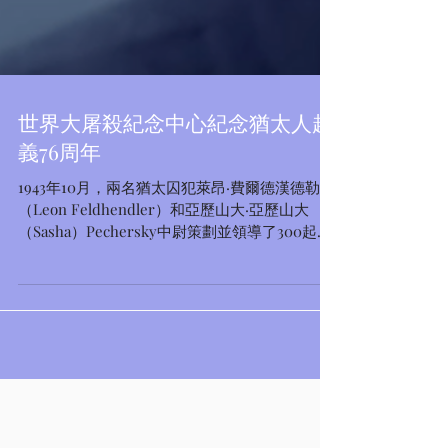
世界大屠殺紀念中心紀念猶太人起
義76周年
1943年10月，兩名猶太囚犯萊昂·費爾德漢德勒
（Leon Feldhendler）和亞歷山大·亞歷山大
（Sasha）Pechersky中尉策劃並領導了300起被
囚禁並在索比博爾被滅絕的猶太人的大規模叛亂
和逃脫。 2019年10月30日，世界大屠殺紀念中心
Yad...