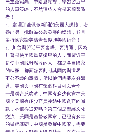
民主黨籍高、中階層領導，學習習近平
的人事策略，不然這些人會是麻煩製造
者！
2、處理那些做假新聞的美國大媒體，培
養出另一批敢為公義發聲的媒體，並且
舉行國家讚美禱告會復興美國福音！
3、川普與習近平要會晤、要溝通，因為
川普是使美國重新振興的人，而習近平
是使中國脫離腐敗的人，都是各自國家
的棟樑，都面臨要對付其國內與世界上
不公不義的事情，所以他們需要友好溝
通。美國與中國有幾個科目可以合作，
一是聯合反腐敗，中國有多少貪官在美
國？美國有多少官員接納中國貪官的贓
款，不值得追究嗎？第二個是聖經文化
交流，美國是基督教國家，已經有多年
的聖經基礎，中國是發展中國家，需要
聖經文化才能進入國際社會，在真理裡