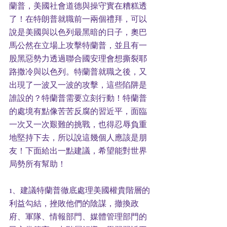
蘭普，美國社會道德與操守實在糟糕透
了！在特朗普就職前一兩個禮拜，可以
說是美國與以色列最黑暗的日子，奧巴
馬公然在立場上攻擊特蘭普，並且有一
股黑惡勢力透過聯合國安理會想撕裂耶
路撒冷與以色列。特蘭普就職之後，又
出現了一波又一波的攻擊，這些陷阱是
誰設的？特蘭普需要立刻行動！特蘭普
的處境有點像苦苦反腐的習近平，面臨
一次又一次艱難的挑戰，也得忍辱負重
地堅持下去，所以說這幾個人應該是朋
友！下面給出一點建議，希望能對世界
局勢所有幫助！
1、建議特蘭普徹底處理美國權貴階層的
利益勾結，挫敗他們的陰謀，撤換政
府、軍隊、情報部門、媒體管理部門的