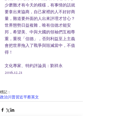
少磨難才有今天的模樣，有事情的話就
要拿出來協商，自己家裡的人不好好商
量，難道要外面的人出來評理才甘心？
世界態勢日益複雜，唯有信德才能安
邦，希望美、中與大國的領袖們互相尊
重，重視「信德」，否則利益至上主義
會把世界拖入了戰爭與毀滅當中，不值
得！
文化專家、特約評論員：劉祥永
2016.12.21
標記：
政治
川普
習近平
蔡英文