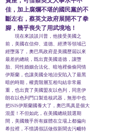
佳，加上腐爛不堪的國民黨的不
斷左右，蔡英文政府展開不了拳
腳，幾乎喪失了用武境地！
        現在來談談川普，他接受美國之
前，美國在信仰、道德、經濟等領域已
經墮落了，奧巴馬政府是美國歷屆以來
最差的總統，既出賣美國道德，讓墮
胎、同性婚姻合法化、暗地裡偷偷同情
伊斯蘭，也讓美國全地治安陷入了最黑
暗的時期，權貴階層互相勾結非常嚴
重，也出賣了美國盟友以色列，同意伊
朗在以色列門口製造核武器，無形中也
把ISIS伊斯蘭國養大了，奧巴馬真是個大
混蛋！不但如此，在美國總統競選期
間，美國幾乎所有媒體在立場上都偏向
希拉裡，不惜講假話做假新聞去污衊特