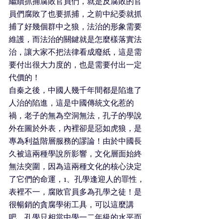
繼續抓捕腐敗官員們，就是反腐敗的官
員們腐敗了也要抓捕，之前中紀委就抓
捕了好幾個群中之狼，法治的形象需要
維護，而法治的關鍵就是怎麼樣落實法
治，讓大家不把法律看成廢紙，這是需
要付出很大力度的，也是需要付出一定
代價的！
自秦之後，中國人幾千年間都是陷進了
人治的陷進，這是中國傳統文化惹的
禍，老子的無為空洞無法，孔子的學說
外在圖於外表，內裡卻是惡如虎狼，是
專為利益階層服務的謬論！由於中國長
久被這兩種學說所影響，文化層面始終
無法突圍，因為這兩種文化的核心決定
了它們的命運，1、孔學逢迎人的罪性，
表裡不一，腐敗官員多為孔學之徒！是
很暢銷的貪腐學術工具，可以這麼講
吧，孔學只相當中學一二年級的水平而