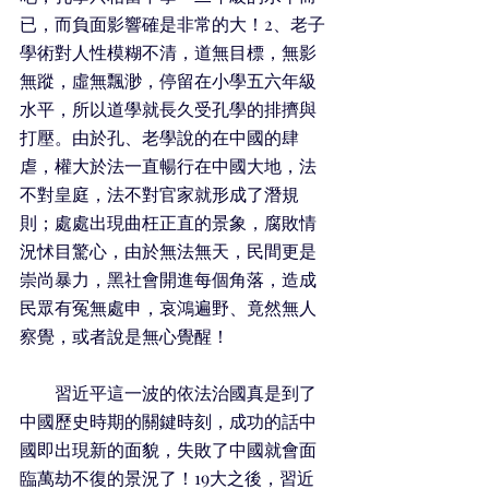
已，而負面影響確是非常的大！2、老子
學術對人性模糊不清，道無目標，無影
無蹤，虛無飄渺，停留在小學五六年級
水平，所以道學就長久受孔學的排擠與
打壓。由於孔、老學說的在中國的肆
虐，權大於法一直暢行在中國大地，法
不對皇庭，法不對官家就形成了潛規
則；處處出現曲枉正直的景象，腐敗情
況怵目驚心，由於無法無天，民間更是
崇尚暴力，黑社會開進每個角落，造成
民眾有冤無處申，哀鴻遍野、竟然無人
察覺，或者說是無心覺醒！
        習近平這一波的依法治國真是到了
中國歷史時期的關鍵時刻，成功的話中
國即出現新的面貌，失敗了中國就會面
臨萬劫不復的景況了！19大之後，習近