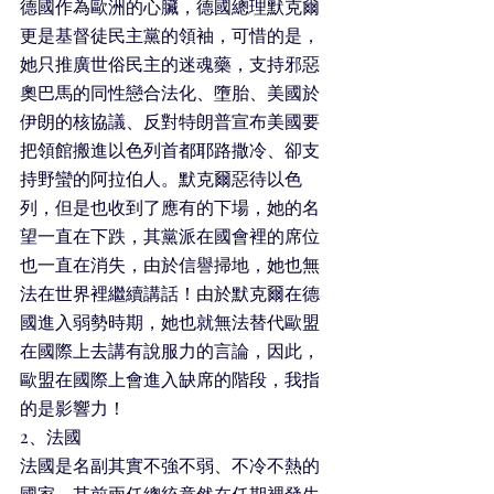
德國作為歐洲的心臟，德國總理默克爾
更是基督徒民主黨的領袖，可惜的是，
她只推廣世俗民主的迷魂藥，支持邪惡
奧巴馬的同性戀合法化、墮胎、美國於
伊朗的核協議、反對特朗普宣布美國要
把領館搬進以色列首都耶路撒冷、卻支
持野蠻的阿拉伯人。默克爾惡待以色
列，但是也收到了應有的下場，她的名
望一直在下跌，其黨派在國會裡的席位
也一直在消失，由於信譽掃地，她也無
法在世界裡繼續講話！由於默克爾在德
國進入弱勢時期，她也就無法替代歐盟
在國際上去講有說服力的言論，因此，
歐盟在國際上會進入缺席的階段，我指
的是影響力！
2、法國
法國是名副其實不強不弱、不冷不熱的
國家，其前兩任總統竟然在任期裡發生