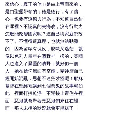
來信心，真正的信心是由上帝而來的，
是由聖靈帶領的；德是德行，有了信
心，也要有道德與行為，不知道自己錯
在哪裡？不認真的去悔改，沒有行動力
怎麼能改變國家呢？連自己與家庭都改
不了。不懂得這真理，也就無法動彈
的，因為留歐有愧疚，脫歐又迷茫，就
像以色列人當年在曠野裡一樣的，英國
人也進入了屬靈的曠野；就好似一個
人，她在信仰層面有空虛，精神層面已
經開始混亂，思想不迷茫才怪呢！耶穌
基督在聖經裡講到七個惡鬼的故事就如
此，裡面打掃乾淨，不迎接上帝住在裡
面，惡鬼就會帶著更惡鬼們來住在裡
面，那人末後的狀況就會更糟糕了！