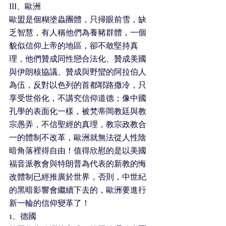
III、歐洲
歐盟是個糊塗蟲團體，只掃眼前雪，缺
乏智慧，有人稱他們為養豬群體，一個
貌似信仰上帝的地區，卻不敢堅持真
理，他們贊成同性戀合法化、贊成美國
與伊朗核協議、贊成與野蠻的阿拉伯人
為伍，反對以色列的首都耶路撒冷，只
享受世俗化，不講究信仰道德；像中國
孔學的表面化一樣，被梵蒂岡教廷與教
宗愚弄，不信聖經的真理，教宗政教合
一的體制不改革，歐洲就無法從人性陰
暗角落裡得自由！值得欣慰的是以美國
福音派教會與特朗普為代表的新教的悔
改體制已經推廣於世界，否則，中世紀
的黑暗影響會繼續下去的，歐洲要進行
新一輪的信仰變革了！
1、德國