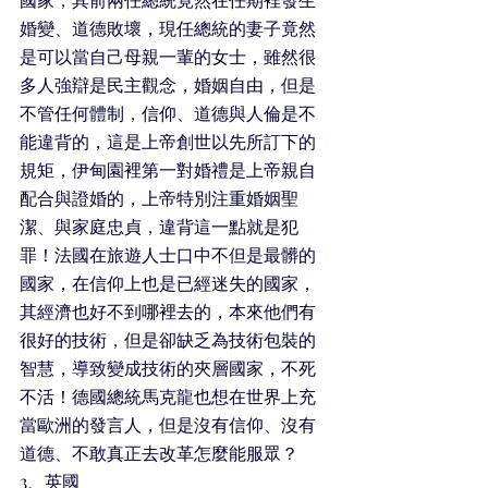
婚變、道德敗壞，現任總統的妻子竟然
是可以當自己母親一輩的女士，雖然很
多人強辯是民主觀念，婚姻自由，但是
不管任何體制，信仰、道德與人倫是不
能違背的，這是上帝創世以先所訂下的
規矩，伊甸園裡第一對婚禮是上帝親自
配合與證婚的，上帝特別注重婚姻聖
潔、與家庭忠貞，違背這一點就是犯
罪！法國在旅遊人士口中不但是最髒的
國家，在信仰上也是已經迷失的國家，
其經濟也好不到哪裡去的，本來他們有
很好的技術，但是卻缺乏為技術包裝的
智慧，導致變成技術的夾層國家，不死
不活！德國總統馬克龍也想在世界上充
當歐洲的發言人，但是沒有信仰、沒有
道德、不敢真正去改革怎麼能服眾？
3、英國