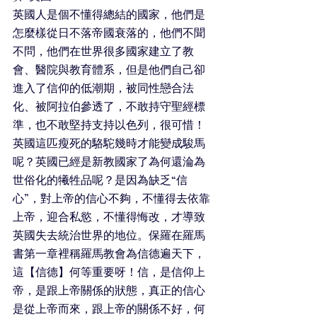
英國人是個不懂得總結的國家，他們是
怎麼樣從日不落帝國衰落的，他們不聞
不問，他們在世界很多國家建立了教
會、醫院與教育體系，但是他們自己卻
進入了信仰的低潮期，被同性戀合法
化、被阿拉伯參透了，不敢持守聖經標
準，也不敢堅持支持以色列，很可惜！
英國這匹瘦死的駱駝幾時才能變成駿馬
呢？英國已經是新教國家了為何還淪為
世俗化的犧牲品呢？是因為缺乏“信
心”，對上帝的信心不夠，不懂得去依靠
上帝，迎合私慾，不懂得悔改，才導致
英國失去統治世界的地位。保羅在羅馬
書第一章裡稱羅馬教會為信德遍天下，
這【信德】何等重要呀！信，是信仰上
帝，是跟上帝關係的狀態，真正的信心
是從上帝而來，跟上帝的關係不好，何