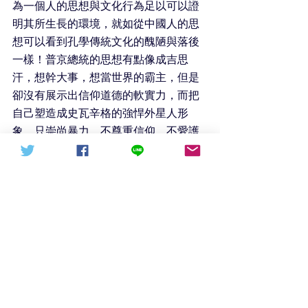
為一個人的思想與文化行為足以可以證
明其所生長的環境，就如從中國人的思
想可以看到孔學傳統文化的醜陋與落後
一樣！普京總統的思想有點像成吉思
汗，想幹大事，想當世界的霸主，但是
卻沒有展示出信仰道德的軟實力，而把
自己塑造成史瓦辛格的強悍外星人形
象，只崇尚暴力，不尊重信仰，不愛護
民眾，適合當演員不適合當總統！普京
大帝還在綜合國力裡面缺失了一大元
素，由於他們不善於悔改，所以我在這
裡不講出來，我不想幫助一個不渴慕公
義只崇善暴力的民族，我只在這種狀況
之下才會幫助他們，1、普京大帝像特朗
普一樣自己向悔改，然後帶領全國國民
向上帝悔改；2、邀請我們作為他的總統
顧問，當然要經過中國同意才行，否則