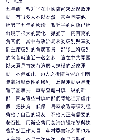
1、內政：
五年前，習近平在中國搞起來反腐敗運
動，有很多人不以為然，甚至嘲笑他；
經過了五年的檢驗，習近平的內政已經
出現了很大的變化，抓捕了一兩百萬的
貪官們，當中有政治局常委級別與軍委
副主席級別的貪腐官員，部隊上將級別
的貪官就達近十名之多，這在中共開國
以來還是首次有這麼大規模的反腐運
動，不但如此，19大之後隨著習近平團
隊贏得壓倒性的勝利，反腐運動更是開
進了基層去，重點查處村鎮一級的幹
部，因為這些村鎮幹部們背地裡弄虛作
假、把扶貧、低保、房屋改造等福利經
費給了自己的親友，不給真正有需要的
老百性；用辦公費用宴請鎮裡領導與扶
貧駐點工作人員，各村委書記之間也相
互宴請，不是一次兩次，而是長期如