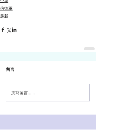
空軍
信德軍
最新
留言
撰寫留言......