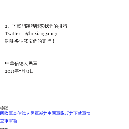
2、下載問題請聯繫我們的推特
Twitter：@liuxiangyong1
謝謝各位戰友們的支持！
中華信德人民軍
2021年7月31日
標記：
國際軍事
信德人民軍
滅共
中國軍隊
反共
下載
軍情
空軍
軍徽