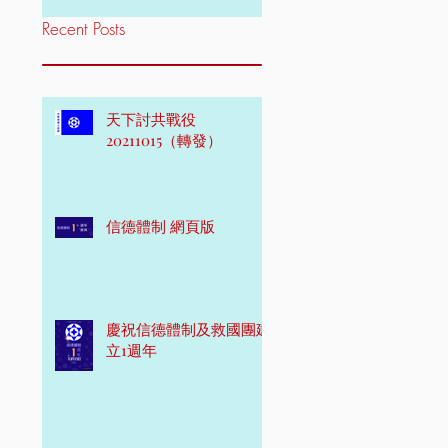
Recent Posts
天下討共戰役
20211015（轉發）
信德體制 網頁版
慶祝信德體制及救國團建
立1週年