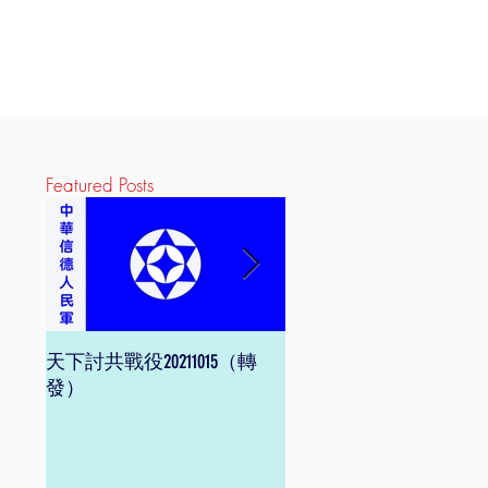
Featured Posts
天下討共戰役20211015（轉
信德體制 網頁版
發）