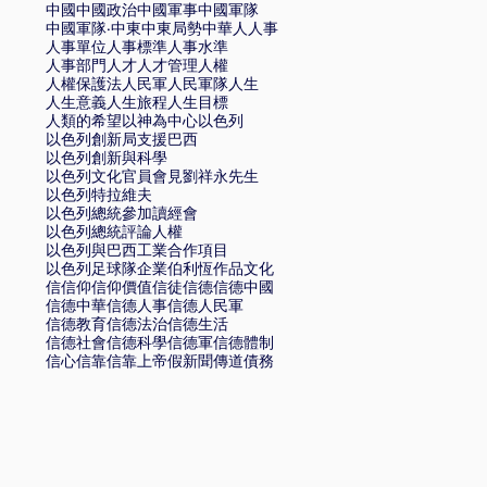
中國
中國政治
中國軍事
中國軍隊
中國軍隊·
中東
中東局勢
中華
人
人事
人事單位
人事標準
人事水準
人事部門
人才
人才管理
人權
人權保護法
人民軍
人民軍隊
人生
人生意義
人生旅程
人生目標
人類的希望
以神為中心
以色列
以色列創新局支援巴西
以色列創新與科學
以色列文化官員會見劉祥永先生
以色列特拉維夫
以色列總統參加讀經會
以色列總統評論人權
以色列與巴西工業合作項目
以色列足球隊
企業
伯利恆
作品文化
信
信仰
信仰價值
信徒
信德
信德中國
信德中華
信德人事
信德人民軍
信德教育
信德法治
信德生活
信德社會
信德科學
信德軍
信德體制
信心
信靠
信靠上帝
假新聞
傳道
債務