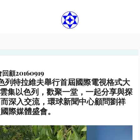
20160919
0，以色列特拉維夫舉行首屆國際電視格式大
人雲集以色列，歡聚一堂，一起分享與探
拓而深入交流，環球新聞中心顧問劉祥
次國際媒體盛會。