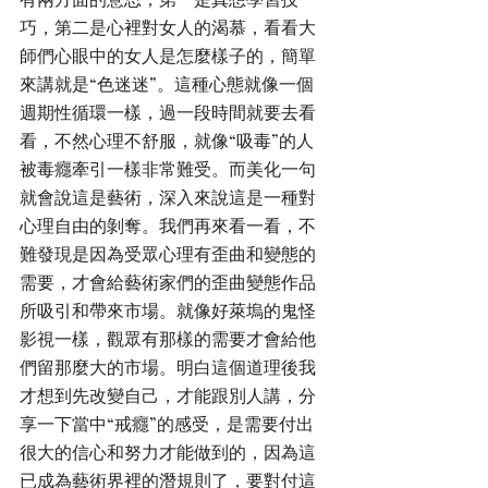
巧，第二是心裡對女人的渴慕，看看大
師們心眼中的女人是怎麼樣子的，簡單
來講就是“色迷迷”。這種心態就像一個
週期性循環一樣，過一段時間就要去看
看，不然心理不舒服，就像“吸毒”的人
被毒癮牽引一樣非常難受。而美化一句
就會說這是藝術，深入來說這是一種對
心理自由的剝奪。我們再來看一看，不
難發現是因為受眾心理有歪曲和變態的
需要，才會給藝術家們的歪曲變態作品
所吸引和帶來市場。就像好萊塢的鬼怪
影視一樣，觀眾有那樣的需要才會給他
們留那麼大的市場。明白這個道理後我
才想到先改變自己，才能跟別人講，分
享一下當中“戒癮”的感受，是需要付出
很大的信心和努力才能做到的，因為這
已成為藝術界裡的潛規則了，要對付這