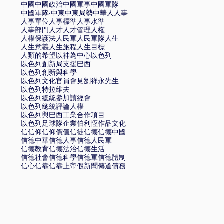
中國
中國政治
中國軍事
中國軍隊
中國軍隊·
中東
中東局勢
中華
人
人事
人事單位
人事標準
人事水準
人事部門
人才
人才管理
人權
人權保護法
人民軍
人民軍隊
人生
人生意義
人生旅程
人生目標
人類的希望
以神為中心
以色列
以色列創新局支援巴西
以色列創新與科學
以色列文化官員會見劉祥永先生
以色列特拉維夫
以色列總統參加讀經會
以色列總統評論人權
以色列與巴西工業合作項目
以色列足球隊
企業
伯利恆
作品文化
信
信仰
信仰價值
信徒
信德
信德中國
信德中華
信德人事
信德人民軍
信德教育
信德法治
信德生活
信德社會
信德科學
信德軍
信德體制
信心
信靠
信靠上帝
假新聞
傳道
債務