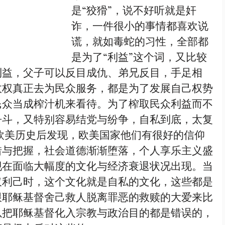
是“狡猾”，说不好听就是奸
诈，一件很小的事情都喜欢说
谎，就如毒蛇的习性，全部都
是为了“利益”这个词，又比较
利益，父子可以反目成仇、弟兄反目，手足相
政权真正去为民众服务，都是为了发展自己权势
民众当成榨汁机来看待。为了榨取民众利益而不
争斗，又特别容易结党与纷争，自私到底，太复
欧美历史后发现，欧美国家他们有很好的信仰
惜与把握，社会道德渐渐堕落，个人享乐主义盛
现在面临大幅度的文化与经济衰退状况出现。当
仅利己时，这个文化就是自私的文化，这些都是
跟耶稣基督舍己救人脱离罪恶的救赎的大爱来比
以把耶稣基督化入宗教与政治目的都是错误的，