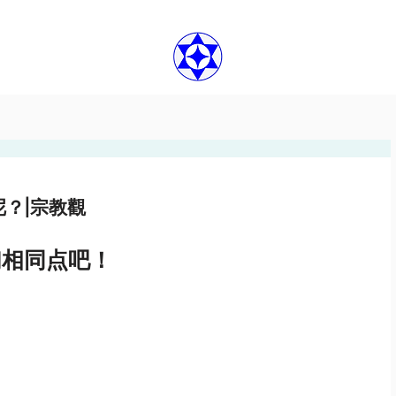
？|宗教觀
们相同点吧！