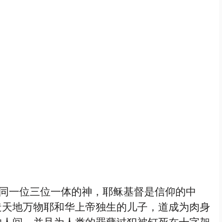
造天地万物耶和华上帝独生的儿子，道成为肉身
的人间，并且为人类的罪孽过犯被钉死在十字架