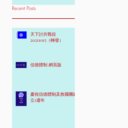
Recent Posts
天下討共戰役
20211015（轉發）
信德體制 網頁版
慶祝信德體制及救國團建
立1週年