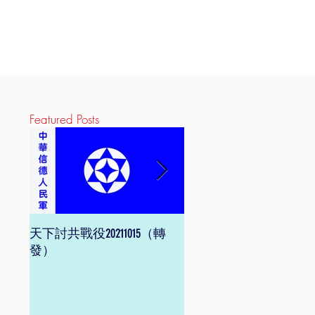
Featured Posts
天下討共戰役20211015（轉
信德體制 網頁版
發）