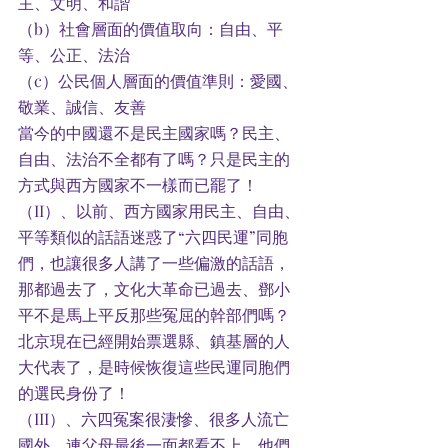
主、文明、和諧
（b）社會層面的價值取向：自由、平
等、公正、法治
（c）公民個人層面的價值準則：愛國、
敬業、誠信、友善
當今的中國還不是民主國家嗎？民主、
自由、法治不全都有了嗎？只是民主的
方式與西方國家不一樣而已罷了！
（II）、以前、西方國家用民主、自由、
平等類似的話語迷惑了“六四民運”同胞
們，也讓很多人講了一些偏激的話語，
那都過去了，文化大革命已過去、鄧小
平不是馬上平反那些冤屈的幹部們嗎？
北京現在已經開始票選縣、鎮基層的人
大代表了，是時候恢復這些民運同胞們
的選民身份了！
（III）、六四冤案很淒慘、很多人流亡
國外，連父母最後一面都看不上，他們