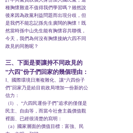
種胸懷難道不值得我們學習嗎？雖然說
後來因為政黨利益問題而出現分歧，但
是我們不能忘記孫先生廣闊的胸懷！既
然當時孫中山先生能有胸懷容共聯俄，
今天，我們為何沒有胸懷接納六四不同
政見的同胞呢？
三、下面是要讓持不同政見的
“六四”份子們回家的幾個理由：
I、國際環境日漸複雜化、讓“六四份子
們”回家乃是給目前政局增加一份新的公
信力：
（I）、“六四民運份子們”追求的僅僅是
民主、自由等，而當今社會主義價值觀
裡面、已經很清楚的寫明：
（a）國家層面的價值目標：富強、民