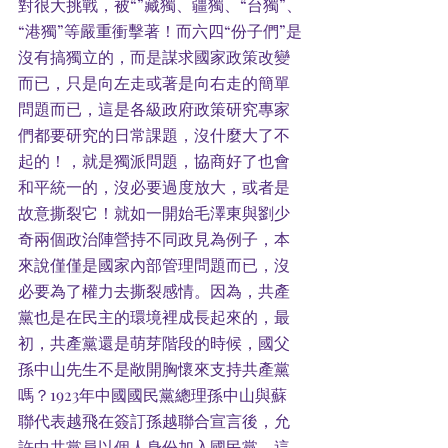
對很大挑戰，被“”藏獨、疆獨、“台獨”、
“港獨”等嚴重衝擊著！而六四“份子們”是
沒有搞獨立的，而是謀求國家政策改變
而已，只是向左走或著是向右走的簡單
問題而已，這是各級政府政策研究專家
們都要研究的日常課題，沒什麼大了不
起的！，就是獨派問題，協商好了也會
和平統一的，沒必要過度放大，或者是
故意撕裂它！就如一開始毛澤東與劉少
奇兩個政治陣營持不同政見為例子，本
來說僅僅是國家內部管理問題而已，沒
必要為了權力去撕裂感情。因為，共產
黨也是在民主的環境裡成長起來的，最
初，共產黨還是萌芽階段的時候，國父
孫中山先生不是敞開胸懷來支持共產黨
嗎？1923年中國國民黨總理孫中山與蘇
聯代表越飛在簽訂孫越聯合宣言後，允
許中共黨員以個人身份加入國民黨，這