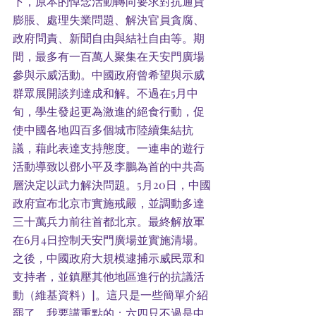
下，原本的悼念活動轉向要求對抗通貨
膨脹、處理失業問題、解決官員貪腐、
政府問責、新聞自由與結社自由等。期
間，最多有一百萬人聚集在天安門廣場
參與示威活動。中國政府曾希望與示威
群眾展開談判達成和解。不過在5月中
旬，學生發起更為激進的絕食行動，促
使中國各地四百多個城市陸續集結抗
議，藉此表達支持態度。一連串的遊行
活動導致以鄧小平及李鵬為首的中共高
層決定以武力解決問題。5月20日，中國
政府宣布北京市實施戒嚴，並調動多達
三十萬兵力前往首都北京。最終解放軍
在6月4日控制天安門廣場並實施清場。
之後，中國政府大規模逮捕示威民眾和
支持者，並鎮壓其他地區進行的抗議活
動（維基資料）]。這只是一些簡單介紹
罷了，我要講重點的；六四只不過是中