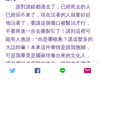
        誰對誰錯都過去了，已經死去的人
已經回不來了，現在活著的人就要好好
地活著了，要讓這個傷口被醫治才行，
不要再進一步去撕裂它了！講到這裡可
能有人會說：“你是哪根蔥？講這麼多的
大話幹嘛！本來這件事情是跟我無關，
可是我畢竟是國家培養出來的文化人，
講老實話也是我的本份，當然也有建議
國家與政府的權力，做點好事不過分
吧！別忘記，他們家裏的親人們還在等
著他們呢！雖然、有些“六四”同胞們回
去僅僅是能看見幾堆黃土了（他們父母
或許已經離開了他們），但是總比浪跡
天涯好的多了，最後，我們這些“蔥們”
也會是在道德領域上進了一大步了吧！