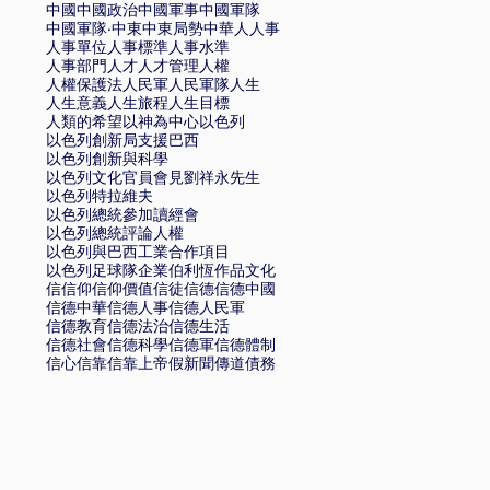
中國
中國政治
中國軍事
中國軍隊
中國軍隊·
中東
中東局勢
中華
人
人事
人事單位
人事標準
人事水準
人事部門
人才
人才管理
人權
人權保護法
人民軍
人民軍隊
人生
人生意義
人生旅程
人生目標
人類的希望
以神為中心
以色列
以色列創新局支援巴西
以色列創新與科學
以色列文化官員會見劉祥永先生
以色列特拉維夫
以色列總統參加讀經會
以色列總統評論人權
以色列與巴西工業合作項目
以色列足球隊
企業
伯利恆
作品文化
信
信仰
信仰價值
信徒
信德
信德中國
信德中華
信德人事
信德人民軍
信德教育
信德法治
信德生活
信德社會
信德科學
信德軍
信德體制
信心
信靠
信靠上帝
假新聞
傳道
債務