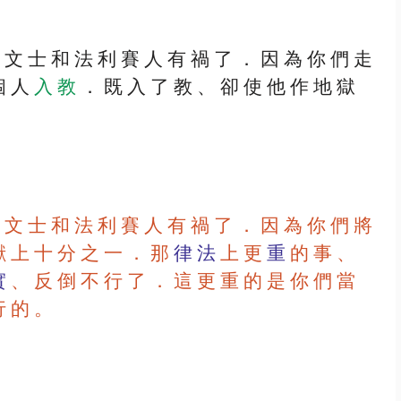
個 人 
入 教
 ． 既 入 了 教 、 卻 使 他 作 地 獄 
。
獻 上 十 分 之 一 ． 那
 律 法
 上 更 
重
 的 事 、 
 
、 反 倒 不 行 了 ． 這 更 重 的 是 你 們 當 
行 的 。