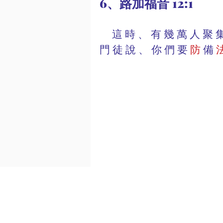
6、路加福音 12:1
     這 時 、 有 幾 萬 人 
門 徒 說 、 你 們 要 
防
 備
 