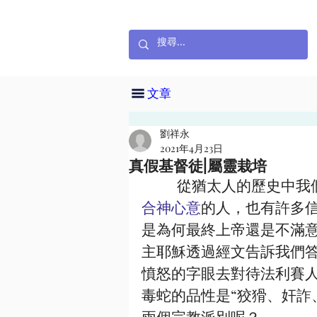
文章
劉祥永
2021年4月23日
真假基督徒|屬靈栽培
          從猶
合神心意
的人，也有許多
是為何最終上帝還是不滿
主耶穌透過經文告訴我們
憤怒的字眼去對待法利賽人
毒蛇的品性是“狡猾、奸詐
兩個宗教派別呢？