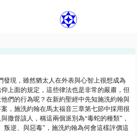
太人的歷史中我們發現，雖然猶太人在外表與心智上很想成為
信仰上面的規定，這些律法也是非常的嚴肅，但
意他們的行為呢？在新約聖經中先知施洗約翰與
答案，施洗約翰在馬太福音三章第七節中採用很
與撒督該人，稱這兩個派別為“毒蛇的種類”，
、叛逆、與惡毒”，施洗約翰為何會這樣評價這