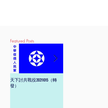
Featured Posts
天下討共戰役20211015（轉
信德體制 網頁版
發）