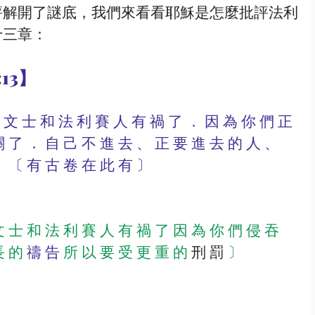
評解開了謎底，我們來看看耶穌是怎麼批評法利
十三章：
13】
 了 ． 自 己 不 進 去 、 正 要 進 去 的 人 、 
。 〔 有 古 卷 在 此 有 〕
 士 和 法 利 賽 人 有 禍 了 因 為 你 們 侵 吞 
長 的 
禱 告
 所 以 要 受 更 重 的 
刑 罰
 〕