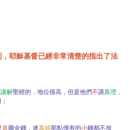
到，耶穌基督已經非常清楚的指出了法
責
講解
聖經的，地位很高，但是他們
不
講
真理
，
門；
是
貪
圖金錢，連
寡婦
那點僅有的
小
錢都不放