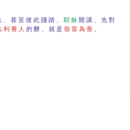
聚 集 、 甚 至 彼 此 踐 踏 、 
耶 穌
 開 講 、 先 對 
法 利 賽 人
 的 酵 、 就 是 
假 冒 為 善
 。