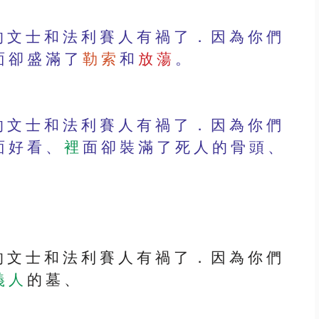
 卻 盛 滿 了 
勒 索
 和 
放 蕩 
。
面 好 看 、
 裡
 面 卻 裝 滿 了 死 人 的 骨 頭 、 
義 人
 的 墓 、 