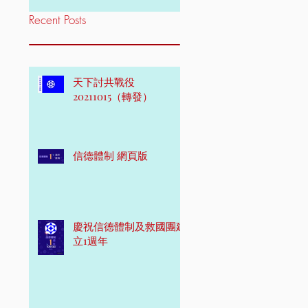
Recent Posts
天下討共戰役
20211015（轉發）
信德體制 網頁版
慶祝信德體制及救國團建
立1週年