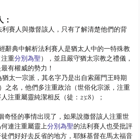
： 
es：聖經辭典中解析法利賽人是猶太人中的一特殊教
（注重
分別為聖
），並且嚴守猶太宗教之禮儀，
是最有權威的勢力！
es：為猶太一宗派，其名字乃是出自索羅門王時期
35）之名，他們多注重政治（世俗化宗派，注重
人注重屬靈純潔相反（徒：23:8）；
為何連注重屬靈上
分別為聖
的法利賽人也受批評
督徒們好好去反省的地方，耶穌基督在馬太福音