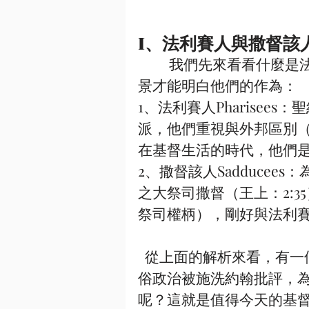
I、法利賽人與撒督該人
         我們先來看看什麼是法利賽人與撒督該人，只有了解清楚他們的背
景才能明白他們的作為：
1、法利賽人Pharise
派，他們重視與外邦區別
在基督生活的時代，他們
2、撒督該人Sadduce
之大祭司撒督（王上：2:
祭司權柄），剛好與法利賽
  從上面的解析來看，有一個奇怪的事情出現了，如果說撒督該人注重世
俗政治被施洗約翰批評，
呢？這就是值得今天的基