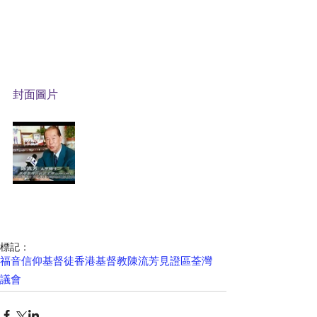
封面圖片
標記：
福音
信仰
基督徒
香港
基督教
陳流芳
見證
區荃灣
議會