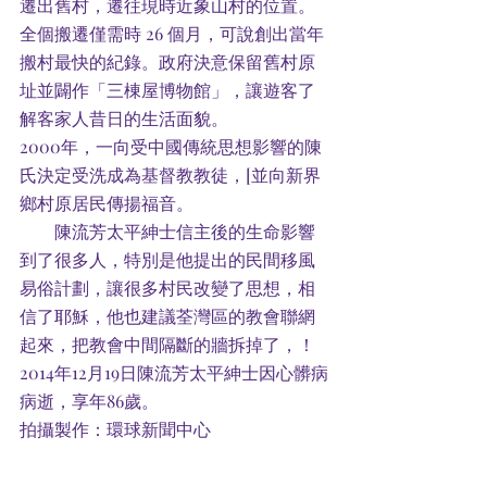
遷出舊村，遷往現時近象山村的位置。
全個搬遷僅需時 26 個月，可說創出當年
搬村最快的紀錄。政府決意保留舊村原
址並闢作「三棟屋博物館」，讓遊客了
解客家人昔日的生活面貌。
2000年，一向受中國傳統思想影響的陳
氏決定受洗成為基督教教徒，[並向新界
鄉村原居民傳揚福音。
        陳流芳太平紳士信主後的生命影響
到了很多人，特別是他提出的民間移風
易俗計劃，讓很多村民改變了思想，相
信了耶穌，他也建議荃灣區的教會聯網
起來，把教會中間隔斷的牆拆掉了，！
2014年12月19日陳流芳太平紳士因心髒病
病逝，享年86歲。
拍攝製作：環球新聞中心