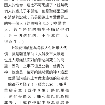
關人的性命，這太不可思議了？雖然我
們人的腦瓜子不開竅，但是聖經里已經
有清楚的記載，乃是因為上帝愛世界上
的每一個人（約翰福音 3:16 ：神 愛 世 
人 、 甚 至 將 他 的 獨 生 子 賜 給 他 們 
、 叫 一 切 信 他 的 、 不 至 滅 亡 、 反 
得 永 生 。）
       上帝愛到願意為每個人付出最大代
價，就是願意幫助世人解決重大難題，
也是人類無法面對的罪惡與死亡的問
題！因為，上帝不但是公義、信實的
神，他也是一位守約施慈愛的神！這麼
一位講信講義的上帝做出這樣的決定就
一點都不奇怪了！（經文53:10  ：耶 和 
華 卻 定 意 〔 或 作 喜 悅 〕 將 他 壓 傷 
、 使 他 受 痛 苦 ． 耶 和 華 以 他 為 贖 
罪 祭 ． 〔 或 作 他 獻 本 身 為 贖 罪 祭 