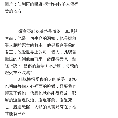
圖片：伯利恆的曠野-天使向牧羊人傳福
音的地方
             彌賽亞耶穌基督是道路、真理與
生命，他是一切生命的源頭，他是拯救
罪人脫離死亡的救主，他是審判罪惡的
君王，他愛世界上的每一個人，凡勞苦
擔擔的人到他面前來，必能得安息！聖
經上說：“壓傷的蘆葦主不折斷，將殘的
燈火主不吹滅”！
             耶穌懂得受傷的人的感受，耶穌
也明白每個人心裡面的抑鬱，只要我們
願意了解他，信靠他就必能得釋放！耶
穌的道勝過政治、勝過罪惡、勝過死
亡、勝過恐懼，人類的意義只有在乎祂
才能有出路！