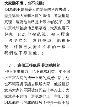
大家聽不懂，也不想聽）
 因為他不是順著人們愛聽的角度去講，
盡是講些大家聽不懂的事情，還堅稱是
真理，還說他自己是上帝 神的兒子，所
以宗教領袖說他是褻瀆者，大家也看不
起他。（53:3  他 被 藐 視 、 被 人 厭 棄 
、 多 受 痛 苦 、 常 經 憂 患 。 他 被 藐 
視 、 好 像 被 人 掩 面 不 看 的 一 樣 ． 
我 們 也 不 尊 重 他 。） 
（3）、
這個王很低調 是道德模範
 他不追求權力、也不追求利益、更不追
求三宮六院的成千上萬的嬪妃生活，他
也不願意講假話去欺騙大家，他並且願
意為大家的罪惡被釘死在十字架上，大
家就是不領情，還認為他上十字架乃是
因為他自己的罪的緣故！他是一個不願