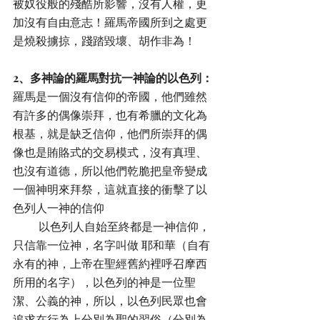
被奴役般的殘酷所影響，沒有人權，更
加沒有自由意志！羅馬帝國所到之處更
是燒殺擄掠，踐踏毀壞、胡作非為！
2、多神論的羅馬對抗一神論的以色列：
羅馬是一個沒有信仰的帝國，他們雖然
有許多的偶像崇拜，也有希臘的文化為
根基，就是缺乏信仰，他們所崇拜的偶
像也是賄賂式的交易模式，沒有真理、
也沒有道德，所以他們乾脆把皇帝變成
一個神明來拜祭，這就直接的衝擊了以
色列人一神的信仰
         以色列人自始至終都是一神信仰，
只信靠一位神，名字叫做 耶和華（自有
永有的神，上帝在聖經舊約裡呼召摩西
所用的名字），以色列的神是一位聖
潔、公義的神，所以，以色列民眾也會
追求在行為上分別為聖的習俗（分別為