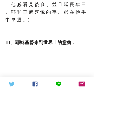
〕 他 必 看 見 後 裔 、 並 且 延 長 年 日 
。 耶 和 華 所 喜 悅 的 事 、 必 在 他 手 
中 亨 通 。）
III、耶穌基督來到世界上的意義：
          這個世界上罪惡滿盈，戰爭、毀
滅、說謊、欺騙、殺人、嫉妒、偶像、
淫亂、魔獸、陷害、腐敗、賄賂、曲枉