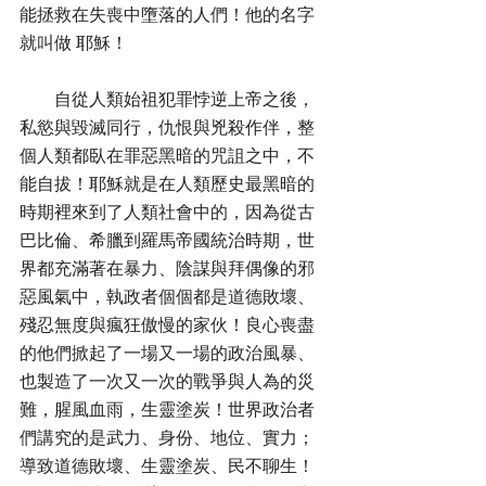
能拯救在失喪中墮落的人們！他的名字
就叫做 耶穌！
        自從人類始祖犯罪悖逆上帝之後，
私慾與毀滅同行，仇恨與兇殺作伴，整
個人類都臥在罪惡黑暗的咒詛之中，不
能自拔！耶穌就是在人類歷史最黑暗的
時期裡來到了人類社會中的，因為從古
巴比倫、希臘到羅馬帝國統治時期，世
界都充滿著在暴力、陰謀與拜偶像的邪
惡風氣中，執政者個個都是道德敗壞、
殘忍無度與瘋狂傲慢的家伙！良心喪盡
的他們掀起了一場又一場的政治風暴、
也製造了一次又一次的戰爭與人為的災
難，腥風血雨，生靈塗炭！世界政治者
們講究的是武力、身份、地位、實力；
導致道德敗壞、生靈塗炭、民不聊生！