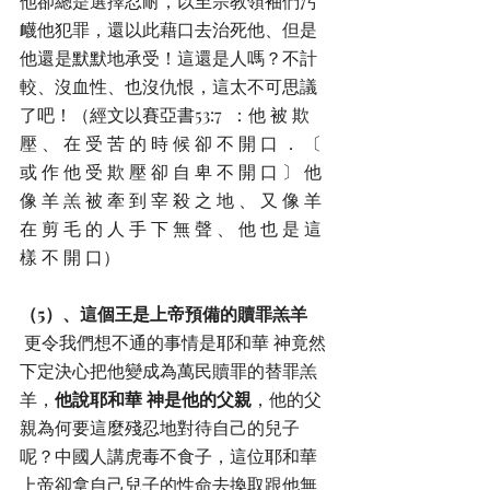
他卻總是選擇忍耐，以至宗教領袖們污
衊他犯罪，還以此藉口去治死他、但是
他還是默默地承受！這還是人嗎？不計
較、沒血性、也沒仇恨，這太不可思議
了吧！（經文以賽亞書53:7  ：他 被 欺 
壓 、 在 受 苦 的 時 候 卻 不 開 口 ． 〔 
或 作 他 受 欺 壓 卻 自 卑 不 開 口 〕 他 
像 羊 羔 被 牽 到 宰 殺 之 地 、 又 像 羊 
在 剪 毛 的 人 手 下 無 聲 、 他 也 是 這 
樣 不 開 口）
（5）、這個王是上帝預備的贖罪羔羊
 更令我們想不通的事情是耶和華 神竟然
下定決心把他變成為萬民贖罪的替罪羔
羊，
他說耶和華 神是他的父親
，他的父
親為何要這麼殘忍地對待自己的兒子
呢？中國人講虎毒不食子，這位耶和華 
上帝卻拿自己兒子的性命去換取跟他無