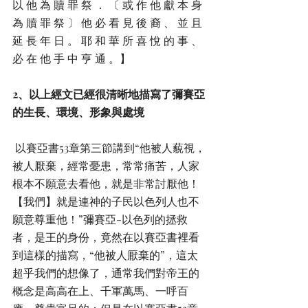
以 他 為 贖 罪 祭 ． 〔 或 作 他 獻 本 身 
為 贖 罪 祭 〕 他 必 看 見 後 裔 、 並 且 
延 長 年 日 。 耶 和 華 所 喜 悅 的 事 、 
必 在 他 手 中 亨 通 。】
2、以上經文已經很清晰地描寫了彌賽亞
的生長、環境、形象與處境
 以賽亞書53章第三節講到“他被人藐視，
被人厭棄，經常憂患，常常痛苦，人家
根本不願意去看他，就是非常討厭他！
【我們】就是連神的子民以色列人也不
願意尊重他！”彌賽亞-以色列的拯救
者，是王的身份，竟然在以賽亞書裡看
到這樣的描寫，“他被人厭棄的”，這太
超乎我們的想像了，通常我們對帝王的
概念是高高在上、千軍萬馬、一呼百