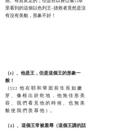
應、尊貴富足的；但是在以賽亞書53章
里看到的這個以色列王-拯救者竟然是沒
有沒有美貌，形象不好！
（1）、他是王，但是這個王的形象一
般！
（53:2  他 在 耶 和 華 面 前 生 長 如 嫩 
芽 、 像 根 出 於 乾 地 ． 他 無 佳 形 美 
容 、 我 們 看 見 他 的 時 候 、 也 無 美 
貌 使 我 們 羨 慕 他 ）。
（2）、這個王常被羞辱（這個王講的話