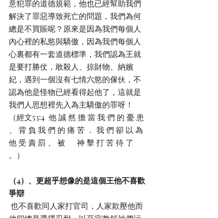
意犯罪的道德規範，他也已經幫助我們
解決了罪惡導致死亡的問題，我們為何
總是不買賬呢？原來是因為我們每個人
內心裡的私慾與驕傲，因為我們每個人
心裏都有一套道德標準，我們認為王就
是要打勝仗，敢殺人、掠財物、納嬪
妃，遇到一個沒有七情六慾的傢伙，不
認為他是怪物已經看得起他了，這就是
我們人思想裡先入為主驕傲的罪呀！
（經文53:4  他 誠 然 擔 當 我 們 的 憂 患 
、 背 負 我 們 的 痛 苦 ． 我 們 卻 以 為 
他 受 責 罰 、 被 　 神 擊 打 苦 待 了 
。）
（4）、更超乎想像的是這個王他不喜歡
爭辯
 也不喜歡同人家打官司，人家欺壓他而