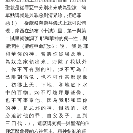
聖就是從罪惡中分別出來成為聖潔，簡
單點講就是與罪惡劃清界線，拒絕罪
惡！），從獻祭與崇拜儀式上就可以體
現，摩西在頒布《十誡》里，第一與第
二誡里就強調了 耶和華神的獨一性，與
聖潔性（聖經申命記5:6： 說 、 我 是 耶 
和 華 你 的 神 、 曾 將 你 從 埃 及 地 、 
為 奴 之 家 領 出 來 。5:7 除 了 我 以 外 
、 你 不 可 有 別 的 神 。5:8 不 可 為 自 
己 雕 刻 偶 像 ． 也 不 可 作 甚 麼 形 像 
、 彷 彿 上 天 、 下 地 、 和 地 底 下 水 
中 的 百 物 。5:9 不 可 跪 拜 那 些 像 、 
也 不 可 事 奉 他 、 因 為 我 耶 和 華 你 
的 神 、 是 忌 邪 的 神 、 恨 我 的 、 我 
必 追 討 他 的 罪 、 自 父 及 子 、 直 到 
三 四 代 ．）。這麼講究獨一與聖潔的信
仰怎麼會接納六神無主、精神錯亂的羅