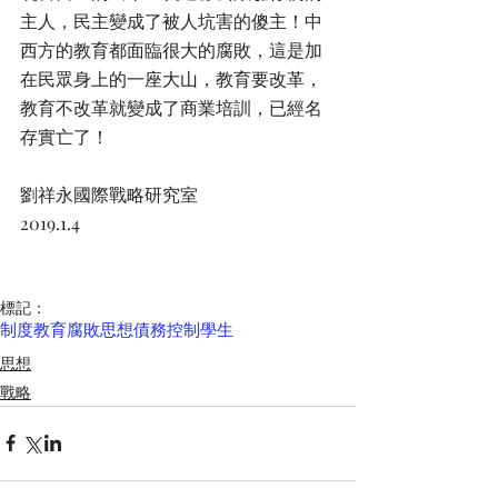
主人，民主變成了被人坑害的傻主！中
西方的教育都面臨很大的腐敗，這是加
在民眾身上的一座大山，教育要改革，
教育不改革就變成了商業培訓，已經名
存實亡了！
劉祥永國際戰略研究室
2019.1.4
標記：
制度
教育
腐敗
思想
債務
控制
學生
思想
戰略