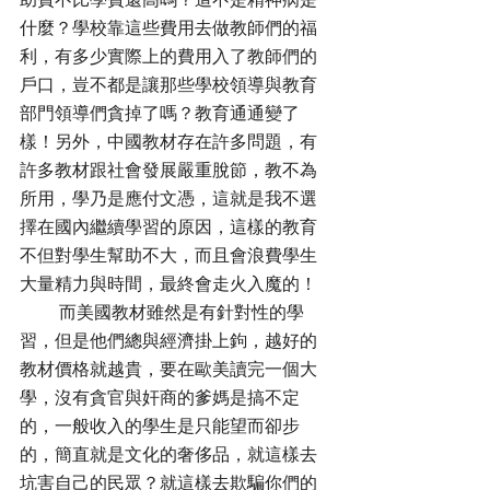
什麼？學校靠這些費用去做教師們的福
利，有多少實際上的費用入了教師們的
戶口，豈不都是讓那些學校領導與教育
部門領導們貪掉了嗎？教育通通變了
樣！另外，中國教材存在許多問題，有
許多教材跟社會發展嚴重脫節，教不為
所用，學乃是應付文憑，這就是我不選
擇在國內繼續學習的原因，這樣的教育
不但對學生幫助不大，而且會浪費學生
大量精力與時間，最終會走火入魔的！
         而美國教材雖然是有針對性的學
習，但是他們總與經濟掛上鉤，越好的
教材價格就越貴，要在歐美讀完一個大
學，沒有貪官與奸商的爹媽是搞不定
的，一般收入的學生是只能望而卻步
的，簡直就是文化的奢侈品，就這樣去
坑害自己的民眾？就這樣去欺騙你們的