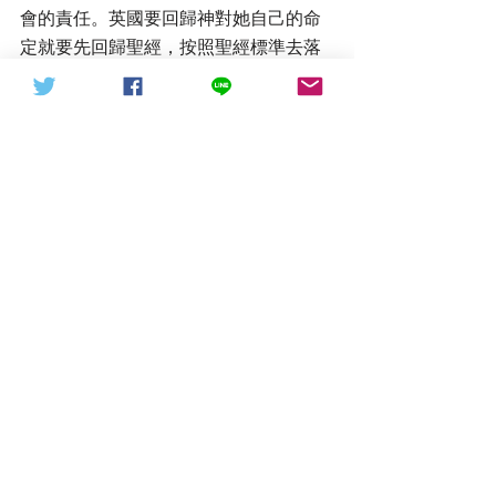
會的責任。英國要回歸神對她自己的命
定就要先回歸聖經，按照聖經標準去落
實憲法、教育、民眾生活標準與祝福整
個社會與國家，就像聖經以賽亞書40章
13節所說的：「“但 那 等 候 耶 和 華 的 
、 必 從 新 得 力 、 他 們 必 如 鷹 展 翅 
上 騰 、 他 們 奔 跑 卻 不 困 倦 、 行 走 
卻 不 疲 乏 。」英國要做新一輪引導世
界列國悔改，歸回聖經信德之路的潮
流，要做帶領列國回歸聖經依靠神的領
頭羊，雖然這過程裡會歷經軟弱與挑
戰，但是聖經神的話語是永不落空的，
也會成為幫助英國回歸上帝使命的磐石
與山寨！
不要再玩利益遊戲、不要再膨脹民主私
慾，只要英國回歸聖經走「信德」
之路，很快英國就會成為歐洲的領頭之