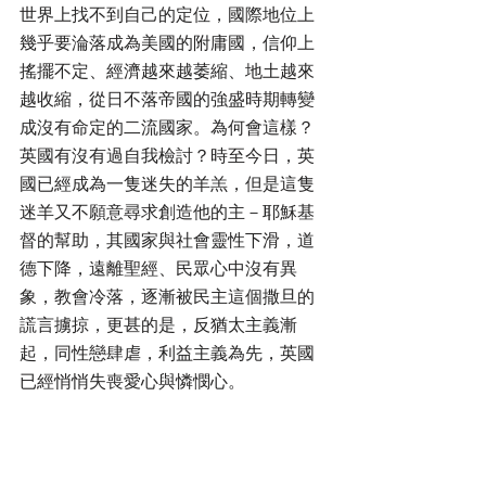
世界上找不到自己的定位，國際地位上
幾乎要淪落成為美國的附庸國，信仰上
搖擺不定、經濟越來越萎縮、地土越來
越收縮，從日不落帝國的強盛時期轉變
成沒有命定的二流國家。為何會這樣？
英國有沒有過自我檢討？時至今日，英
國已經成為一隻迷失的羊羔，但是這隻
迷羊又不願意尋求創造他的主－耶穌基
督的幫助，其國家與社會靈性下滑，道
德下降，遠離聖經、民眾心中沒有異
象，教會冷落，逐漸被民主這個撒旦的
謊言擄掠，更甚的是，反猶太主義漸
起，同性戀肆虐，利益主義為先，英國
已經悄悄失喪愛心與憐憫心。