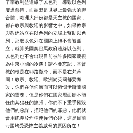
了宗教利益邊緣了以色列，導致以色列
屢遭惡待，而歐盟是世界上最強大的聯
合體，歐洲大部份都是天主教的國家，
都在教宗與教廷的影響之中，如果教宗
與教廷站立在以色列的立場上幫助以色
列，那麼以色列在國際上絕不會被孤
立，就算美國奧巴馬政府邊緣以色列，
以色列也不會出現目前被許多國家蔑視
為中東小國的冷遇！請不要忘記，基督
教的根是在耶路撒冷，而不是在梵蒂
岡！教宗、教廷、歐洲於英國都要悔
改，你們在信仰層面可以憐憫伊斯蘭國
家的靈魂，但是你們在國家層面斷不能
任由其猖狂的擴張，你們不下重手摧毀
他們的惡謀，拒絕他們的罪惡，他們就
會用砲彈於炸彈使你們心碎，這是目前
27國均受恐怖主義威脅的原因所在！