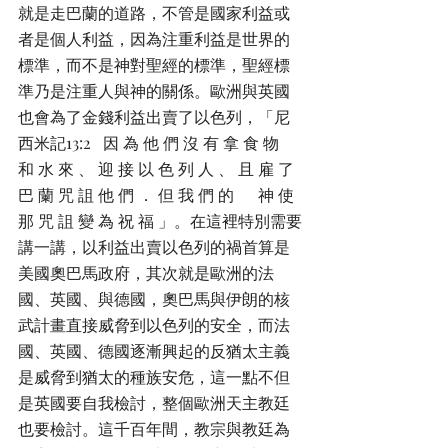
就是走巴蘭的道路，不管是國家利益或
者是個人利益，因為注重利益是世界的
標準，而不是神對聖經的標準，聖經標
準乃是注重人與神的關係。歐洲與英國
也會為了金錢利益出賣了以色列，「尼
西米記13:2   因 為 他 們 沒 有 拿 食 物 
和 水 來 、 迎 接 以 色 列 人 、 且 雇 了 
巴 蘭 咒 詛 他 們 ． 但 我 們 的 　 神 使 
那 咒 詛 變 為 祝 福 」。在這裡特別需要
講一講，以利益出賣以色列的禍首算是
美國奧巴馬政府，其次就是歐洲的法
國、英國、與德國，奧巴馬與伊朗的核
武計畫直接威脅到以色列的安全，而法
國、英國、德國逐漸興起的反猶太主義
是威脅到猶太的種族安危，這一點不但
是英國要自我檢討，整個歐洲天主教廷
也要檢討。這千百年間，教宗與教廷為