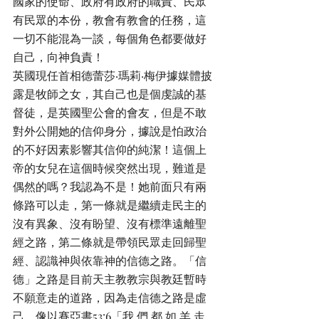
國家的使命、政府有政府的職責、民眾
有民眾的本份，教會有教會的任務，這
一切不能混為一談，每個角色都要做好
自己，向神負責！
英國現任首相德蕾莎·瑪莉·梅伊據媒體披
露是牧師之女，其自己也是個虔誠的基
督徒，是英國聖公會的會友，但是不敢
對外公開她的信仰身分，據說是怕政治
的不好因素影響其信仰的純潔！這個上
帝的女兒在這個時候突然出現，難道是
偶然的嗎？我認為不是！她前面只有兩
條路可以走，第一條就是繼續走民主的
沒有異象、沒有盼望、沒有標準遠離聖
經之路，第二條就是帶領民眾走回歸聖
經、認識神與依靠神的信德之路。「信
德」之路是目前天主教教宗與教廷暫時
不願意走的道路，因為走信德之路是虛
己、像以賽亞書53:6「我 們 都 如 羊 走 