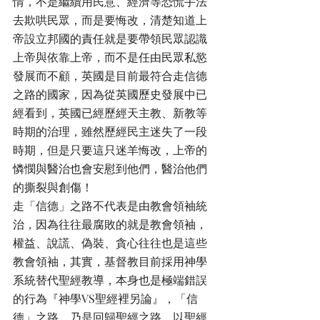
情，不是繼續用民意、經濟等恐慌手法
去欺哄民眾，而是要悔改，清楚知道上
帝設立邦國的責任就是要帶領民眾認識
上帝與依靠上帝，而不是任由民眾私慾
發展而不顧，英國是目前最符合走信德
之路的國家，因為從英國歷史發展中已
經看到，英國已經歷經天主教、新教等
時期的治理，雖然歷經民主迷失了一段
時期，但是只要這只迷羊悔改，上帝的
憐憫與醫治也會安慰到他們，醫治他們
的撕裂與創傷！
走「信德」之路不代表是由教會領袖統
治，因為往往最腐敗的就是教會領袖，
權益、說謊、偽裝、貪心往往也是這些
教會領袖，其實，基督教目前採用神學
系統替代聖經教導，本身也是極端錯誤
的行為『神學VS聖經裡另論』，「信
德」之路，乃是回歸聖經之路，以聖經