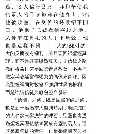
迷 、 各 人 偏 行 己 路 ． 耶 和 華 使 我 
們 眾 人 的 罪 孽 都 歸 在 他 身 上 。53:7
他 被 欺 壓 、 在 受 苦 的 時 候 卻 不 開 
口 ．  他 像 羊 羔 被 牽 到 宰 殺 之 地 、 
又 像 羊 在 剪 毛 的 人 手 下 無 聲 、 他 
也 是 這 樣 不 開 口 」．大的服務小的，
大的反而沒有權利，並且要回歸聖經真
理，而不是教宗恩澤萬民，走信德之路
教廷權益也需要回歸普通教會，不再把
教宗與教廷當作權力的偶像來會拜。因
為聖經裡面對教會不強調世界的權利，
而是強調信徒與教會靈命發展！
      「信德」之路，既是回歸聖經之路，
也是新一輪屬靈大復興時期，喚醒沈睡
的人們起來響應神的呼召，聖靈也會透
過聖經真理使枯骨變成有靈的活人，這
既是基督徒的責任，也是整個國家與社