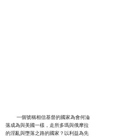
         一個號稱相信基督的國家為會何淪
落成為與美國一樣，走所多瑪與俄摩拉
的淫亂與墮落之路的國家？以利益為先