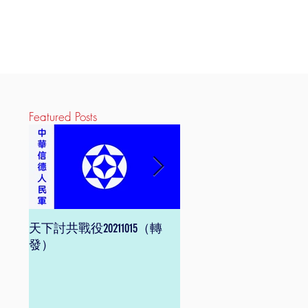
Featured Posts
天下討共戰役20211015（轉
信德體制 網頁版
發）