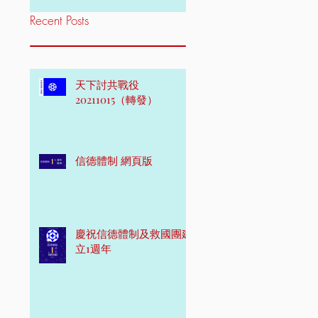
Recent Posts
天下討共戰役
20211015（轉發）
信德體制 網頁版
慶祝信德體制及救國團建
立1週年