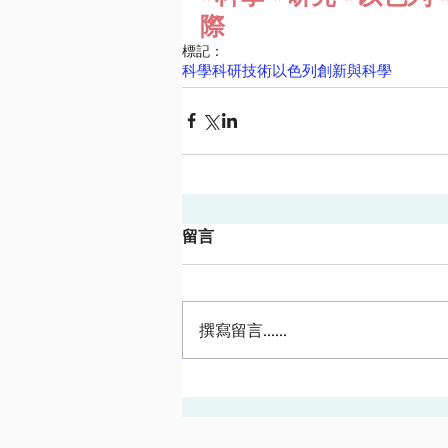
際
標記：
科學
科研
技術
以色列創新與科學
留言
撰寫留言......