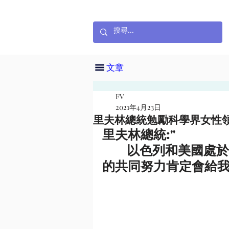
文章
FV
2021年4月23日
里夫林總統勉勵科學界女性
里夫林總統:"
        以色列和美國處於科學研究的最前沿，各自獨立。我們
的共同努力肯定會給我