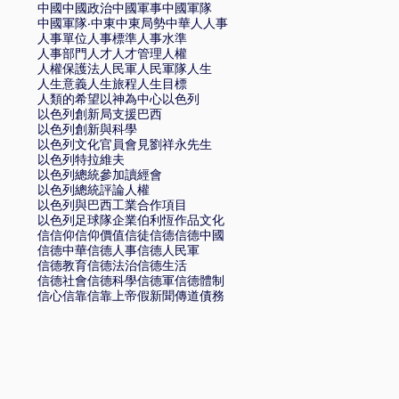
中國
中國政治
中國軍事
中國軍隊
中國軍隊·
中東
中東局勢
中華
人
人事
人事單位
人事標準
人事水準
人事部門
人才
人才管理
人權
人權保護法
人民軍
人民軍隊
人生
人生意義
人生旅程
人生目標
人類的希望
以神為中心
以色列
以色列創新局支援巴西
以色列創新與科學
以色列文化官員會見劉祥永先生
以色列特拉維夫
以色列總統參加讀經會
以色列總統評論人權
以色列與巴西工業合作項目
以色列足球隊
企業
伯利恆
作品文化
信
信仰
信仰價值
信徒
信德
信德中國
信德中華
信德人事
信德人民軍
信德教育
信德法治
信德生活
信德社會
信德科學
信德軍
信德體制
信心
信靠
信靠上帝
假新聞
傳道
債務