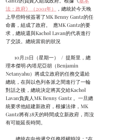
Gantz的負責人組成政府。根據《
基本
法：政府》（2001年）
，總統於今天晚
上早些時候簽署了MK Benny Gantz的任
命書，組成了政府。  應MK Gantz的要
求，總統還與Kachol Lavan的代表進行
了交談。總統當前的狀況
       10月21日（星期一）  /  提斯里，總
理本傑明·內塔尼亞胡（Benjamin 
Netanyahu）將成立政府的任務交還給
總統，在與以色列各派之間進行了一輪
對話之後，總統決定將其交給Kachol 
Lavan負責人MK Benny Gantz 。一旦總
統要求他組建新政府，根據法律，MK 
Gantz將有28天的時間成立新政府，而沒
有可能延長時間。
        總統在向他遞交任務授權時說：“在