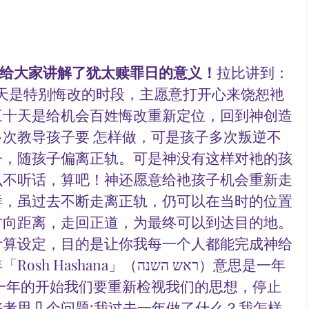
enne也给大家讲解了犹太赎罪日的意义！
拉比讲到：
天是特别悔改的时段，主愿意打开心来饶恕衪
三十天是给机会百姓悔改重新定位，回到神创造
多次教导孩子要 怎样做，可是孩子多次叛逆不
子，随孩子偏离正轨。可是神没有这样对衪的孩
么不听话，算吧！神还愿意给衪孩子机会重新走
样，虽过去不断走离正轨，仍可以在当时的位置
方向距离，走回正道，为最终可以到达目的地。
计算设定，目的是让你我每一个人都能完成神给
ana」（ראש השנה）意思是一年
」一年的开始我们要重新检视我们的思想，停止
考思几个问题:我过去一年做了什么？我怎样