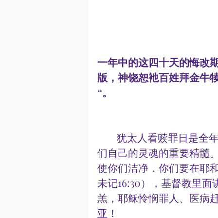
一年中的这四十天的悔改
版，神饶恕衪百姓拜金牛
“。
        犹太人看赎罪日是全年最圣洁的一天，这一天是人们最接近上帝和我
们自己的灵魂的重要精髓
使你们洁净．你们要在耶和
未记16:30），基督教
羔，耶稣怜悯罪人、医病
亚！