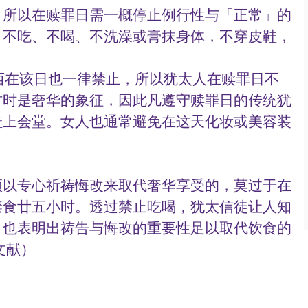
，所以在赎罪日需一概停止例行性与「正常」的
：不吃、不喝、不洗澡或膏抹身体，不穿皮鞋，
古时是奢华的象征，因此凡遵守赎罪日的传统犹
鞋上会堂。女人也通常避免在这天化妆或美容装
须以专心祈祷悔改来取代奢华享受的，莫过于在
禁食廿五小时。透过禁止吃喝，犹太信徒让人知
，也表明出祷告与悔改的重要性足以取代饮食的
文献）