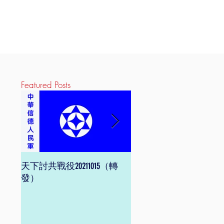
Featured Posts
天下討共戰役20211015（轉
信德體制 網頁版
發）