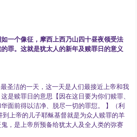
期如一个像征，摩西上西乃山四十昼夜领受法
犊的罪。这就是犹太人的新年及赎罪日的意义
。这是赎罪日的意思【因在这日要为你们赎罪、
华面前得以洁净、脱尽一切的罪愆。 】（利
里面讲到上帝的儿子耶稣基督就是为众人赎罪的羊
赶鬼，是上帝所预备给犹太人及全人类的弥赛