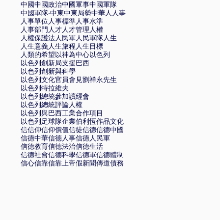
中國
中國政治
中國軍事
中國軍隊
中國軍隊·
中東
中東局勢
中華
人
人事
人事單位
人事標準
人事水準
人事部門
人才
人才管理
人權
人權保護法
人民軍
人民軍隊
人生
人生意義
人生旅程
人生目標
人類的希望
以神為中心
以色列
以色列創新局支援巴西
以色列創新與科學
以色列文化官員會見劉祥永先生
以色列特拉維夫
以色列總統參加讀經會
以色列總統評論人權
以色列與巴西工業合作項目
以色列足球隊
企業
伯利恆
作品文化
信
信仰
信仰價值
信徒
信德
信德中國
信德中華
信德人事
信德人民軍
信德教育
信德法治
信德生活
信德社會
信德科學
信德軍
信德體制
信心
信靠
信靠上帝
假新聞
傳道
債務