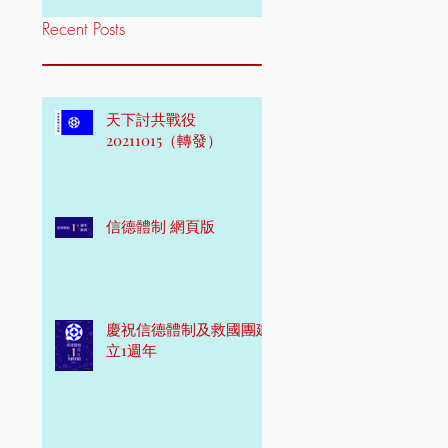
Recent Posts
天下討共戰役
20211015（轉發）
信德體制 網頁版
慶祝信德體制及救國團建
立1週年