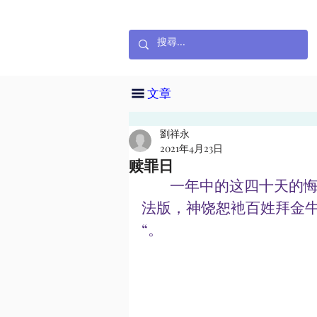
文章
劉祥永
2021年4月23日
赎罪日
        一年中的这四十天的悔改期如一个像征，摩西上西乃山四十昼夜领受
法版，神饶恕衪百姓拜金
“。