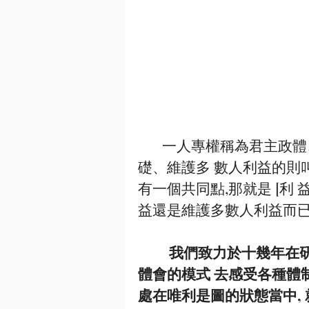
       ⼀⼈專權稱為君主政體、維護少部分⼈利益的是貴族政體,講究民眾基
礎、維護多 數⼈利益的則
有⼀個共同點,那就是 [利 
益還是維護多數⼈利益⽽已!
我們致⼒於⼗幾年在
體會的模式 去感受各種體
處在唯利是圖的狀態當中,