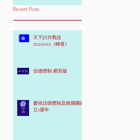
Recent Posts
天下討共戰役
20211015（轉發）
信德體制 網頁版
慶祝信德體制及救國團建
立1週年