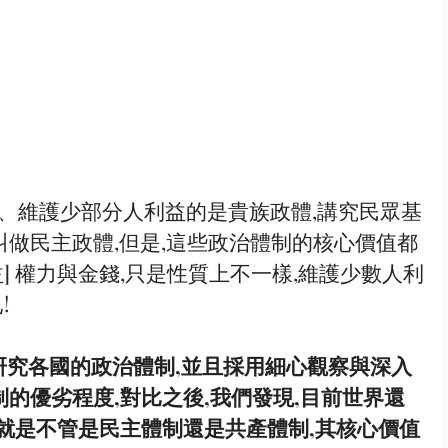
叫做民主政體,但是,這些政治體制的核⼼價值都
益] 權⼒與⾦錢,只是性質上不⼀樣,維護少數⼈利
 
研究各國的政治體制,並且採⽤細⼼觀察與深入
制的優劣程度,對比之後,我們發現,⽬前世界還
 就是不管是民主體制還是共產體制,其核⼼價值