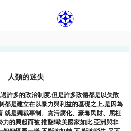
人類的迷失
過許多的政治制度,但是許多政體都是以失敗
體制都是建⽴在以暴⼒與利益的基礎之上,是因為
著 就是獨裁專制、貪污腐化、豪奪民財、屈枉
勢⼒的興起⽽被 推翻!歐美國家如此,亞洲與非
個個怪圈⼀樣,不斷地打轉,不 斷地消失,又不