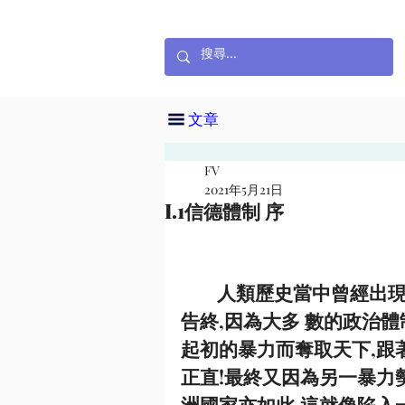
文章
FV
2021年5月21日
I.1信德體制 序
⼈類歷史當中曾經出現
告終,因為⼤多 數的政治
起初的暴⼒⽽奪取天下,跟
正直!最終又因為另⼀暴⼒
洲國家亦如此,這就像陷入⼀