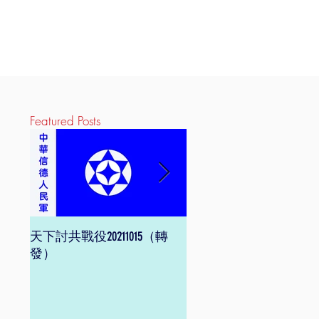
Featured Posts
天下討共戰役20211015（轉
信德體制 網頁版
發）