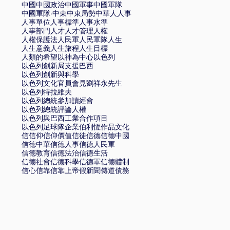
中國
中國政治
中國軍事
中國軍隊
中國軍隊·
中東
中東局勢
中華
人
人事
人事單位
人事標準
人事水準
人事部門
人才
人才管理
人權
人權保護法
人民軍
人民軍隊
人生
人生意義
人生旅程
人生目標
人類的希望
以神為中心
以色列
以色列創新局支援巴西
以色列創新與科學
以色列文化官員會見劉祥永先生
以色列特拉維夫
以色列總統參加讀經會
以色列總統評論人權
以色列與巴西工業合作項目
以色列足球隊
企業
伯利恆
作品文化
信
信仰
信仰價值
信徒
信德
信德中國
信德中華
信德人事
信德人民軍
信德教育
信德法治
信德生活
信德社會
信德科學
信德軍
信德體制
信心
信靠
信靠上帝
假新聞
傳道
債務