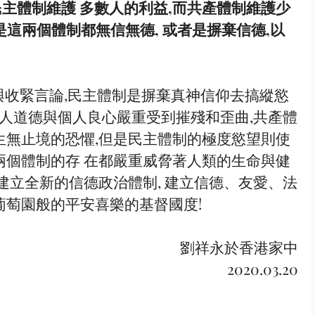
民主體制維護 多數⼈的利益,⽽共產體制維護少
是這兩個體制都無信無德, 或者是摒棄信德,以
,個⼈道德與個⼈良⼼嚴重受到摧殘和歪曲,共產體
⽣無⽌境的恐懼,但是民主體制的極度慾望則使
兩個體制的存 在都嚴重威脅著⼈類的⽣命與健
,建⽴全新的信德政治體制, 建⽴信德、友愛、法
葡萄園般的平安喜樂的基督國度!
 劉祥永於⾹港家中
 2020.03.20