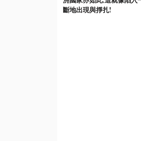
斷地出現與掙扎!  