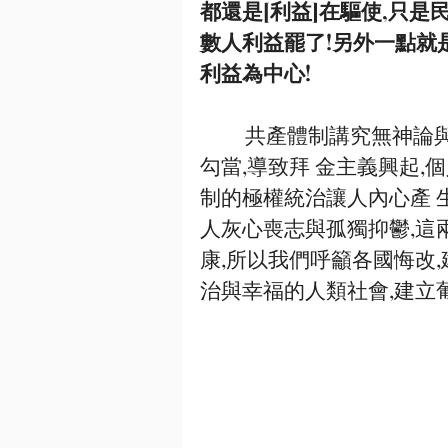
都還是[利益]在驅使,只是
數⼈利益罷了!另外⼀點就
利益為中⼼! 
         共產體制講究無神論與收緊⾔論,民主體制是摒棄真神信仰去搞縱慾
勾當,導致拜 ⾦主義興起
制的極權統治讓⼈內⼼產 
⼈灰⼼喪志與孤獨抑鬱,這
康,所以我們呼籲各國悔改
治與幸福的⼈類社會,建⽴