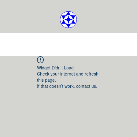
Widget Didn’t Load
Check your internet and refresh
this page.
If that doesn’t work, contact us.