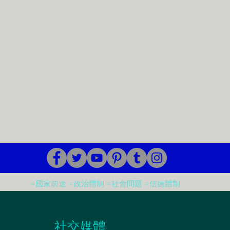
#國家前途 #政治體制 #社會問題 #信德體制
​社交媒體