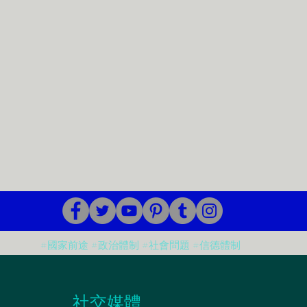
#國家前途 #政治體制 #社會問題 #信德體制
​社交媒體