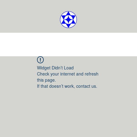
Widget Didn’t Load
Check your internet and refresh
this page.
If that doesn’t work, contact us.