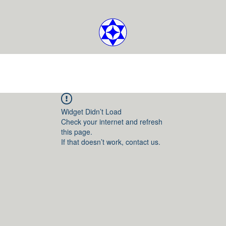
Widget Didn’t Load
Check your internet and refresh
this page.
If that doesn’t work, contact us.