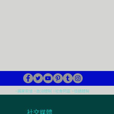
#國家前途 #政治體制 #社會問題 #信德體制
​社交媒體