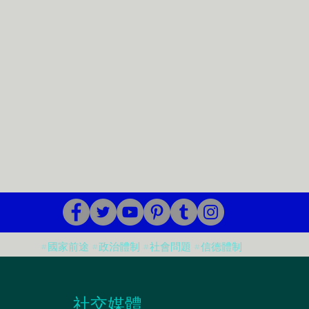
#國家前途 #政治體制 #社會問題 #信德體制
​社交媒體