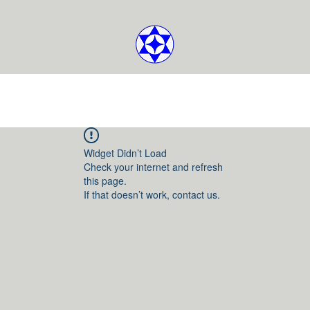
Widget Didn’t Load
Check your internet and refresh
this page.
If that doesn’t work, contact us.