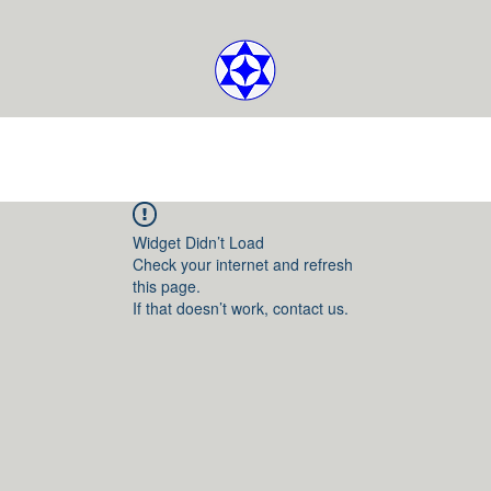
Widget Didn’t Load
Check your internet and refresh
this page.
If that doesn’t work, contact us.