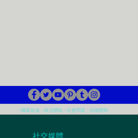
#國家前途 #政治體制 #社會問題 #信德體制
​社交媒體