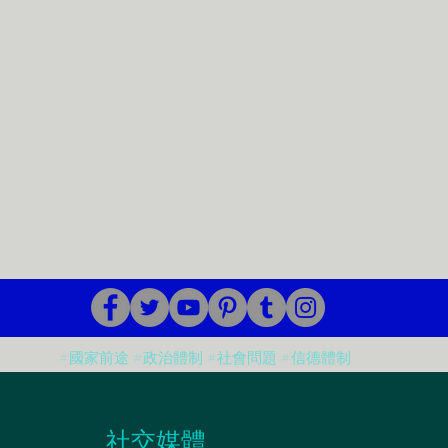
#國家前途 #政治體制 #社會問題 #信德體制
​社交媒體