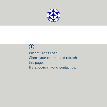
Widget Didn’t Load
Check your internet and refresh
this page.
If that doesn’t work, contact us.