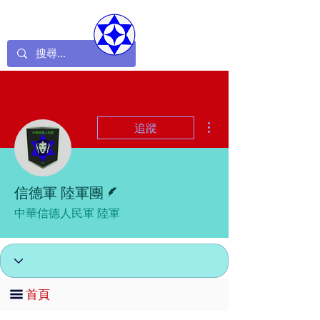
更多動作
追蹤
作者
信德軍 陸軍團
中華信德人民軍 陸軍
首頁