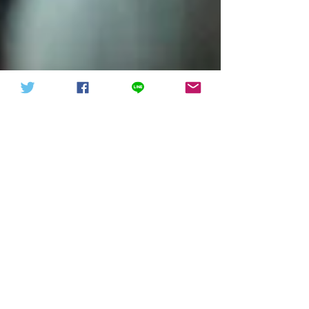
天下討共戰役20211015（轉
信德體制 網頁
發）
聯合國人權理事會已被人權侵犯者
接管，以色列會奮起爭戰改善世界
以色列總統魯文里夫林在加拿大國宴： 總統說，
“不幸的是，我們生活在不重視道德的時代。聯
合國人權理事會已被人權侵犯者接管，許多國家
優先考慮與伊朗等激進政權的經濟聯繫，而不是