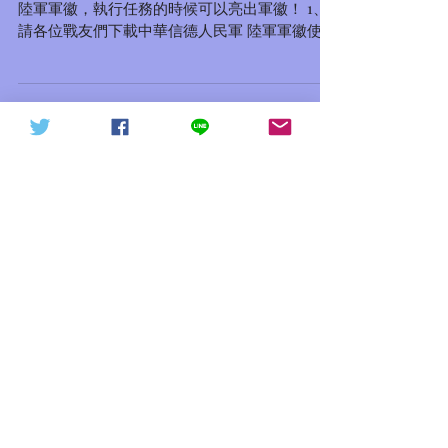
請信德人民軍空軍將士們下載中華信德人民軍的
天下討共戰役20211015（轉
信德體制 網頁
陸軍軍徽，執行任務的時候可以亮出軍徽！ 1、
請各位戰友們下載中華信德人民軍 陸軍軍徽使用
發）
（1）徽標文件包 （2）徽標JPEG文件（網絡版
推廣版） 2、下載問題請聯繫我們的推特
Twitter：@liuxiangyong1...