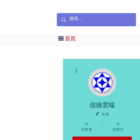
首頁
更多動作
信德雲端
作者
0
0
追蹤者
追蹤中